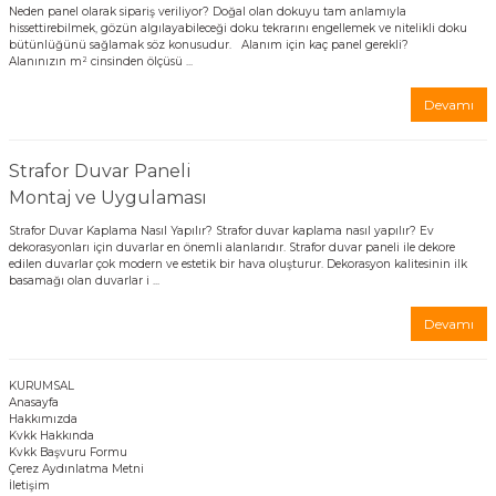
Neden panel olarak sipariş veriliyor? Doğal olan dokuyu tam anlamıyla
hissettirebilmek, gözün algılayabileceği doku tekrarını engellemek ve nitelikli doku
bütünlüğünü sağlamak söz konusudur. Alanım için kaç panel gerekli?
Alanınızın m² cinsinden ölçüsü ...
Devamı
Strafor Duvar Paneli
Montaj ve Uygulaması
Strafor Duvar Kaplama Nasıl Yapılır? Strafor duvar kaplama nasıl yapılır? Ev
dekorasyonları için duvarlar en önemli alanlarıdır. Strafor duvar paneli ile dekore
edilen duvarlar çok modern ve estetik bir hava oluşturur. Dekorasyon kalitesinin ilk
basamağı olan duvarlar i ...
Devamı
KURUMSAL
Anasayfa
Hakkımızda
Kvkk Hakkında
Kvkk Başvuru Formu
Çerez Aydınlatma Metni
İletişim