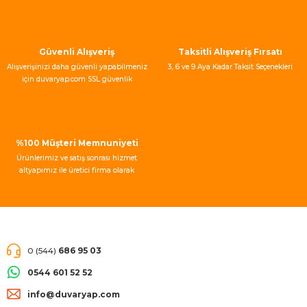
Güvenli Alışveriş
Taksitli Alışveriş Fırsatı
Alışverişinizi daha güvenli yapabilmeniz
3, 6 ve 9 Aya Kadar Taksit Seçenekleri
için duvaryap.com SSL güvenlik
sertifikası kullanmaktadır.
%100 Müşteri Memnuniyeti
Ürünlerimiz ve satış sonrası hizmet
altyapımız ile üretici firma olarak
müşteri memnuniyeti garantisi
vermekteyiz.
0 (544)
686 95 03
0544 601 52 52
info@duvaryap.com