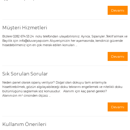
Devamı
Müşteri Hizmetleri
Bizlere 0282 674 53 24 nolu telefondan ulaşabilirsiniz. Ayrıca; Siparişler ,Teklif almak ve
Bayilik için info@duvaryap.com Alışverişinizin her aşamasında, kendinizi güvende
hissedebilmeniz için en çok merak edilen konuları ...
Devamı
Sık Sorulan Sorular
Neden panel olarak sipariş veriliyor? Doğal olan dokuyu tam anlamıyla
hissettirebilmek, gözün algılayabileceği doku tekrarını engellemek ve nitelikli doku
bütünlüğünü sağlamak söz konusudur. Alanım için kaç panel gerekli?
Alanınızın m² cinsinden ölçüsü ...
Devamı
Kullanım Önerileri