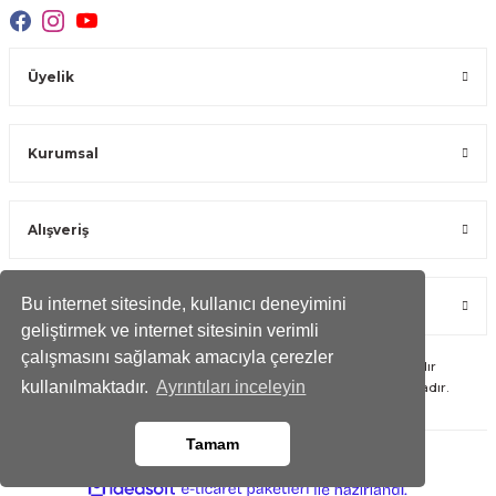
Üyelik
Kurumsal
Alışveriş
Bu internet sitesinde, kullanıcı deneyimini
Öne Çıkan Kategoriler
geliştirmek ve internet sitesinin verimli
çalışmasını sağlamak amacıyla çerezler
Copyright 2023 © -
duvaryap.com
- Tüm hakları saklıdır
kullanılmaktadır.
Ayrıntıları inceleyin
Kredi kartı bilgileriniz 256bit SSL Sertifikası ile Korunmaktadır.
Tamam
ideasoft
ile
e-