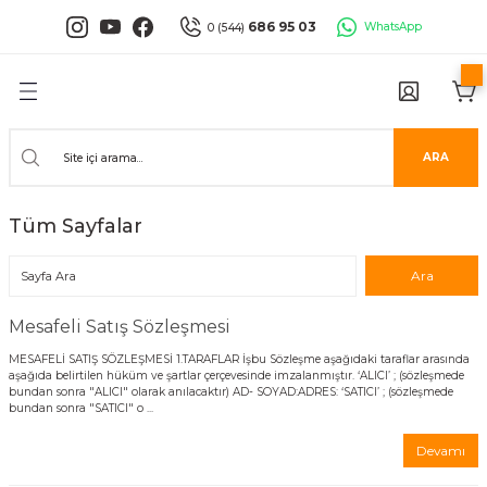
Geri Dön
Geri Dön
Geri Dön
Geri Dön
Geri Dön
Geri Dön
686 95 03
WhatsApp
0 (544)
PANELLERİ
 PANELLERİ
ALARI
ANELLER
UĞLA
RÜNLERİ
er
İ PANELLER
LLER
İPMANLARI
ARA
Serisi
NLİ PANELLER
L 30X60 CM
Tüm Sayfalar
isi
PANELLER
k Panel
i
İ PANELLER
LAMBRİLER
şkanlı Paneller
Mesafeli Satış Sözleşmesi
İLER
MESAFELİ SATIŞ SÖZLEŞMESİ 1.TARAFLAR İşbu Sözleşme aşağıdaki taraflar arasında
aşağıda belirtilen hüküm ve şartlar çerçevesinde imzalanmıştır. ‘ALICI’ ; (sözleşmede
bundan sonra "ALICI" olarak anılacaktır) AD- SOYAD:ADRES: ‘SATICI’ ; (sözleşmede
bundan sonra "SATICI" o ...
Devamı
risi