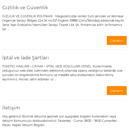
isi
Gizlilik ve Güvenlik
GİZLİLİK VE GÜVENLİK POLİTİKASI Mağazamızda verilen tüm servisler ve Velimeşe
risi
Organize Sanayi Bölgesi 224.Sk no:10/1 Ergene, 59880 Çorlu/Tekirdağ adresinde kayıtlı
Sena Yapı Endüstrisi Mamülleri Sanayi Ticaret Ltd. Şti. firmamıza aittir ve firmamız
tar ...
-685
Devamı
aplama-687
İptal ve İade Şartları
i
TÜKETİCİ HAKLARI – CAYMA – İPTAL İADE KOŞULLARI GENEL: Kullanmakta
olduğunuz web sitesi üzerinden elektronik ortamda sipariş verdiğiniz takdirde, size
sunulan ön bilgilendirme formunu ve mesafeli satış sözleşmesini kabul etmiş
p Serisi
sayılırsınız. Alıcılar, satın aldıkları ür ...
Devamı
si
isi
İletişim
Hoş geldiniz! Bizimle iletişime geçmek için aşağıdaki bilgileri kullanabilir veya
Paneller-933
iletişim formumuzu doldurabilirsiniz. Pazartesi - Cuma: 08:30 - 18:00 Cumartesi -
Pazar: Kapalı İletişim Bilgileri ...