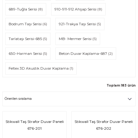
isi
689-Tuğla Serisi
(8)
910-911-912 Ahşap Serisi
(8)
risi
Bodrum Taşı Serisi
(6)
921-Trakya Taşı Serisi
(5)
-685
Tarlataşı Serisi-685
(5)
MB- Mermer Serisi
(5)
aplama-687
650-Harman Serisi
(5)
Beton Duvar Kaplama-687
(2)
i
Feltex 3D Akustik Duvar Kaplama
(1)
p Serisi
Toplam 183 ürün
si
isi
Stikwall Taş Strafor Duvar Paneli
Stikwall Taş Strafor Duvar Paneli
Paneller-933
676-201
676-202