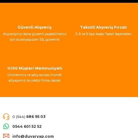
Güvenli Alışveriş
Taksitli Alışveriş Fırsatı
Alışverişinizi daha güvenli yapabilmeniz
3, 6 ve 9 Aya Kadar Taksit Seçenekleri
için duvaryap.com SSL güvenlik
sertifikası kullanmaktadır.
%100 Müşteri Memnuniyeti
Ürünlerimiz ve satış sonrası hizmet
altyapımız ile üretici firma olarak
müşteri memnuniyeti garantisi
vermekteyiz.
0 (544)
686 95 03
0544 601 52 52
info@duvaryap.com