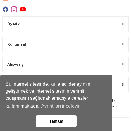
Üyelik
Kurumsal
Alışveriş
Bu internet sitesinde, kullanıcı deneyimini
Öne Çıkan Kategoriler
geliştirmek ve internet sitesinin verimli
çalışmasını sağlamak amacıyla çerezler
Copyright 2023 © -
duvaryap.com
- Tüm hakları saklıdır
kullanılmaktadır.
Ayrıntıları inceleyin
Kredi kartı bilgileriniz 256bit SSL Sertifikası ile Korunmaktadır.
Tamam