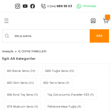
Geri Dön
Geri Dön
Geri Dön
Geri Dön
Geri Dön
Geri Dön
686 95 03
WhatsApp
0 (544)
PANELLERİ
 PANELLERİ
ALARI
ANELLER
UĞLA
RÜNLERİ
er
İ PANELLER
LLER
İPMANLARI
ARA
Serisi
NLİ PANELLER
L 30X60 CM
Anasayfa
İÇ CEPHE PANELLERİ
isi
PANELLER
k Panel
İlgili Alt Kategoriler
i
İ PANELLER
LAMBRİLER
şkanlı Paneller
651-Barok Serisi
(39)
S651-Tuğla Serisi
(25)
İLER
653-Slim Serisi
(24)
652-Terra Serisi
(11)
656-Kırık Taş Serisi
(11)
Taş Görünümlü Paneller-933
(11)
risi
676-Bodrum Serisi
(9)
Feltstone Keçe Tuğla
(8)