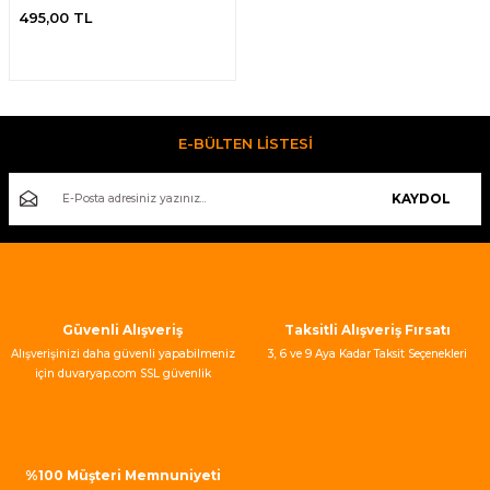
495,00 TL
E-BÜLTEN LİSTESİ
KAYDOL
Güvenli Alışveriş
Taksitli Alışveriş Fırsatı
Alışverişinizi daha güvenli yapabilmeniz
3, 6 ve 9 Aya Kadar Taksit Seçenekleri
için duvaryap.com SSL güvenlik
sertifikası kullanmaktadır.
%100 Müşteri Memnuniyeti