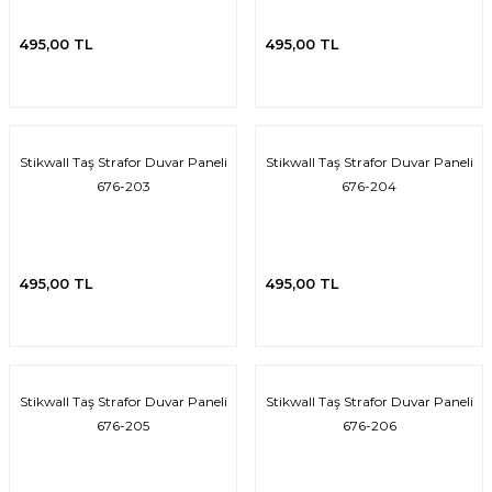
isi
495,00 TL
495,00 TL
risi
-685
Stikwall Taş Strafor Duvar Paneli
Stikwall Taş Strafor Duvar Paneli
676-203
676-204
aplama-687
i
495,00 TL
495,00 TL
p Serisi
si
Stikwall Taş Strafor Duvar Paneli
Stikwall Taş Strafor Duvar Paneli
isi
676-205
676-206
Paneller-933