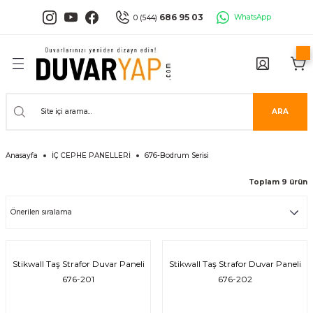
Geri Dön
Geri Dön
Geri Dön
Geri Dön
Geri Dön
Geri Dön
686 95 03
WhatsApp
0 (544)
PANELLERİ
 PANELLERİ
ALARI
ANELLER
UĞLA
RÜNLERİ
er
İ PANELLER
LLER
İPMANLARI
ARA
Serisi
NLİ PANELLER
L 30X60 CM
Anasayfa
İÇ CEPHE PANELLERİ
676-Bodrum Serisi
isi
PANELLER
k Panel
Toplam 9 ürün
i
İ PANELLER
LAMBRİLER
şkanlı Paneller
İLER
Stikwall Taş Strafor Duvar Paneli
Stikwall Taş Strafor Duvar Paneli
676-201
676-202
risi