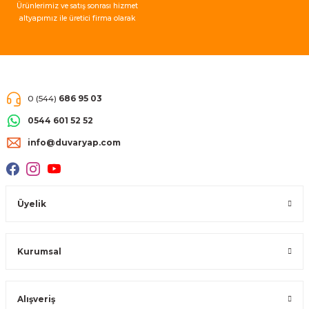
Ürünlerimiz ve satış sonrası hizmet
altyapımız ile üretici firma olarak
müşteri memnuniyeti garantisi
vermekteyiz.
0 (544)
686 95 03
0544 601 52 52
info@duvaryap.com
Üyelik
Kurumsal
Alışveriş