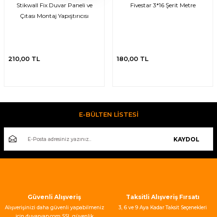
Stikwall Fix Duvar Paneli ve
Fivestar 3*16 Şerit Metre
isi
Çıtası Montaj Yapıştırıcısı
risi
-685
210,00 TL
180,00 TL
aplama-687
i
E-BÜLTEN LİSTESİ
p Serisi
KAYDOL
si
isi
Güvenli Alışveriş
Taksitli Alışveriş Fırsatı
Paneller-933
Alışverişinizi daha güvenli yapabilmeniz
3, 6 ve 9 Aya Kadar Taksit Seçenekleri
için duvaryap.com SSL güvenlik