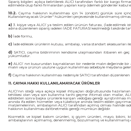
Sipariş bilgileri açıkça belirtilerek ALICI tarafından farklı bir kargo fi
edilmekte olup farklı firmalardan yapılan karşı ödemeli gönderiler kabul 
10.2.
Cayma hakkının kullanılması için 14 (ondört) günlük süre için
Kullanılamayacak Ürünler" hükümleri çerçevesinde kullanılmamış olması 
a)
3. kişiye veya ALICI’ ya teslim edilen ürünün faturası, (İade edilmek
adına düzenlenen sipariş iadeleri İADE FATURASI kesilmediği takdirde 
b)
İade formu,
c)
İade edilecek ürünlerin kutusu, ambalajı, varsa standart aksesuarları ile
d)
SATICI, cayma bildiriminin kendisine ulaşmasından itibaren en geç 1
yükümlüdür.
e)
ALICI’ nın kusurundan kaynaklanan bir nedenle malın değerinde bir 
malın veya ürünün usulüne uygun kullanılması sebebiyle meydana gelen 
f)
Cayma hakkının kullanılması nedeniyle SATICI tarafından düzenlenen k
11. CAYMA HAKKI KULLANILAMAYACAK ÜRÜNLER
ALICI’nın isteği veya açıkça kişisel ihtiyaçları doğrultusunda hazırla
tehlikesi olan veya son kullanma tarihi geçme ihtimali olan mallar, ALI
edildikten sonra başka ürünlerle karışan vedoğası gereği ayrıştırılması
anında ifa edilen hizmetler veya tüketiciye anında teslim edilen gayrimadd
malzemelerinin, ambalajının ALICI tarafından açılmış olması halinde iad
hakkının kullanılması daYönetmelik gereği mümkün değildir.
Kozmetik ve kişisel bakım ürünleri, iç giyim ürünleri, mayo, bikini, ki
ambalajlarının açılmamış, denenmemiş, bozulmamış ve kullanılmamış ol