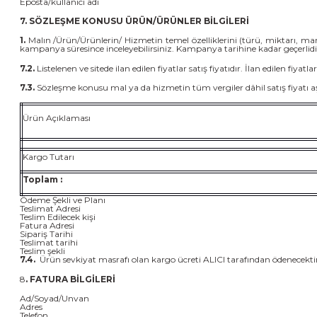
Eposta/kullanıcı adı
7. SÖZLEŞME KONUSU ÜRÜN/ÜRÜNLER BİLGİLERİ
1.
Malın /Ürün/Ürünlerin/ Hizmetin temel özelliklerini (türü, miktarı, mar
kampanya süresince inceleyebilirsiniz. Kampanya tarihine kadar geçerlidi
7.2.
Listelenen ve sitede ilan edilen fiyatlar satış fiyatıdır. İlan edilen fiyat
7.3.
Sözleşme konusu mal ya da hizmetin tüm vergiler dâhil satış fiyatı aş
Ürün Açıklaması
Kargo Tutarı
Toplam :
Ödeme Şekli ve Planı
Teslimat Adresi
Teslim Edilecek kişi
Fatura Adresi
Sipariş Tarihi
Teslimat tarihi
Teslim şekli
7.4.
Ürün sevkiyat masrafı olan kargo ücreti ALICI tarafından ödenecekti
8
. FATURA BİLGİLERİ
Ad/Soyad/Unvan
Adres
Telefon