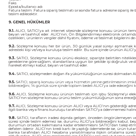
Faks
Eposta/kullanıcı adı
Fatura teslim :Fatura sipariş teslimatı sırasında fatura adresine sipariş ile 
teslim edilecektir.
9. GENEL HÜKÜMLER
9.1.
ALICI, SATICI’ya ait internet sitesinde sözleşme konusu ürünün temel ni
beyan ve taahhüt eder. ALICI’nın; Ön Bilgilendirmeyi elektronik ortamda t
özellikleri, ürünlerin vergiler dâhil fiyatını, ödeme ve teslimat bilgilerini
9.2.
Sözleşme konusu her bir ürün, 30 günlük yasal süreyi aşmamak kaydı i
adresteki kişi ve/veya kuruluşa teslim edilir. Bu süre içinde ürünün ALIC
9.3.
SATICI, Sözleşme konusu ürünü eksiksiz, siparişte belirtilen nitelikle
gereklerine göre sağlam, standartlara uygun bir şekilde işi doğruluk ve dür
hareket etmeyi kabul, beyan ve taahhüt eder.
9.4.
SATICI, sözleşmeden doğan ifa yükümlülüğünün süresi dolmadan ALICI’yı
9.5.
SATICI, sipariş konusu ürün veya hizmetin yerine getirilmesinin imk
bildireceğini, 14 günlük süre içinde toplam bedeli ALICI’ya iade edeceğini
9.6.
ALICI, Sözleşme konusu ürünün teslimatı için işbu Sözleşme’yi elek
SATICI’nın sözleşme konusu ürünü teslim yükümlülüğünün sona ereceğin
9.7.
ALICI, Sözleşme konusu ürünün ALICI veya ALICI’nın gösterdiği adrest
ilgili banka veya finans kuruluşu tarafından SATICI'ya ödenmemesi halind
9.8.
SATICI, tarafların iradesi dışında gelişen, önceden öngörülemeyen ve 
süresi içinde teslim edemez ise, durumu ALICI'ya bildireceğini kabul, bey
durumun ortadan kalkmasına kadar ertelenmesini SATICI’dan talep etme hak
defaten ödenir. ALICI’nın kredi kartı ile yaptığı ödemelerde ise, ürün tutar
banka tarafından ALICI hesabına yansıtılmasına ilişkin ortalama süreci
olduğundan, ALICI, olası gecikmeler için SATICI’yı sorumlu tutamayacağı