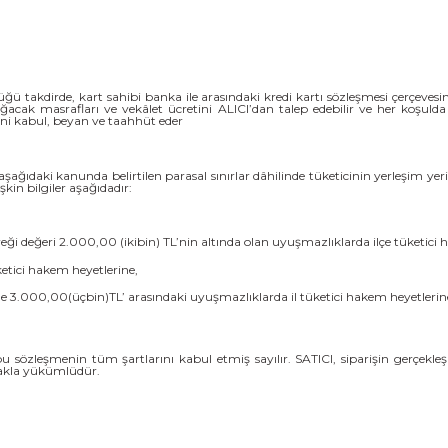
ğü takdirde, kart sahibi banka ile arasındaki kredi kartı sözleşmesi çerçeve
ğacak masrafları ve vekâlet ücretini ALICI’dan talep edebilir ve her koşul
ini kabul, beyan ve taahhüt eder
şağıdaki kanunda belirtilen parasal sınırlar dâhilinde tüketicinin yerleşim yer
kin bilgiler aşağıdadır:
i değeri 2.000,00 (ikibin) TL’nin altında olan uyuşmazlıklarda ilçe tüketici 
etici hakem heyetlerine,
 ile 3.000,00(üçbin)TL’ arasındaki uyuşmazlıklarda il tüketici hakem heyetler
işbu sözleşmenin tüm şartlarını kabul etmiş sayılır. SATICI, siparişin gerçe
pmakla yükümlüdür.