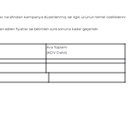
tıcı tarafından kampanya düzenlenmiş ise ilgili ürünün temel özelliklerini
lan edilen fiyatlar ise belirtilen süre sonuna kadar geçerlidir.
Ara Toplam
(KDV Dahil)