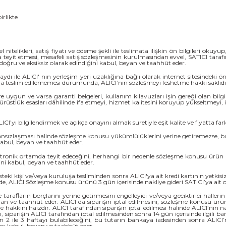
birlikte
telikleri, satış fiyatı ve ödeme şekli ile teslimata ilişkin ön bilgileri okuyup
eyit etmesi, mesafeli satış sözleşmesinin kurulmasından evvel, SATICI tarafınd
 de doğru ve eksiksiz olarak edindiğini kabul, beyan ve taahhüt eder.
le ALICI' nın yerleşim yeri uzaklığına bağlı olarak internet sitesindeki ön b
I’ya teslim edilememesi durumunda, ALICI’nın sözleşmeyi feshetme hakkı saklıdı
re uygun ve varsa garanti belgeleri, kullanım kılavuzları işin gereği olan bilg
üstlük esasları dâhilinde ifa etmeyi, hizmet kalitesini koruyup yükseltmeyi, işi
 bilgilendirmek ve açıkça onayını almak suretiyle eşit kalite ve fiyatta farklı
ânsızlaşması halinde sözleşme konusu yükümlülüklerini yerine getiremezse, bu 
 kabul, beyan ve taahhüt eder.
tronik ortamda teyit edeceğini, herhangi bir nedenle sözleşme konusu ürün b
i kabul, beyan ve taahhüt eder.
eki kişi ve/veya kuruluşa tesliminden sonra ALICI'ya ait kredi kartının yetkis
e, ALICI Sözleşme konusu ürünü 3 gün içerisinde nakliye gideri SATICI’ya ait o
tarafların borçlarını yerine getirmesini engelleyici ve/veya geciktirici halle
an ve taahhüt eder. ALICI da siparişin iptal edilmesini, sözleşme konusu ürünü
kını haizdir. ALICI tarafından siparişin iptal edilmesi halinde ALICI’nın na
ı, siparişin ALICI tarafından iptal edilmesinden sonra 14 gün içerisinde ilgili ba
n 2 ile 3 haftayı bulabileceğini, bu tutarın bankaya iadesinden sonra ALICI’
nı kabul, beyan ve taahhüt eder.