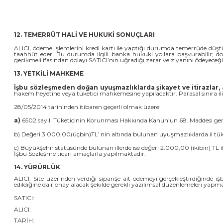
12. TEMERRÜT HALİ VE HUKUKİ SONUÇLARI
ALICI, ödeme işlemlerini kredi kartı ile yaptığı durumda temerrüde düştü
taahhüt eder. Bu durumda ilgili banka hukuki yollara başvurabilir; do
gecikmeli ifasından dolayı SATICI’nın uğradığı zarar ve ziyanını ödeyeceğ
13. YETKİLİ MAHKEME
İşbu sözleşmeden doğan uyuşmazlıklarda şikayet ve itirazlar,
a
hakem heyetine veya tüketici mahkemesine yapılacaktır. Parasal sınıra iliş
28/05/2014 tarihinden itibaren geçerli olmak üzere:
a)
6502 sayılı Tüketicinin Korunması Hakkında Kanun’un 68. Maddesi gereğ
b) Değeri 3.000,00(üçbin)TL’ nin altında bulunan uyuşmazlıklarda il tük
c) Büyükşehir statüsünde bulunan illerde ise değeri 2.000,00 (ikibin) TL
İşbu Sözleşme ticari amaçlarla yapılmaktadır.
14. YÜRÜRLÜK
ALICI, Site üzerinden verdiği siparişe ait ödemeyi gerçekleştirdiğinde 
edildiğine dair onay alacak şekilde gerekli yazılımsal düzenlemeleri ya
SATICI:
ALICI:
TARİH: