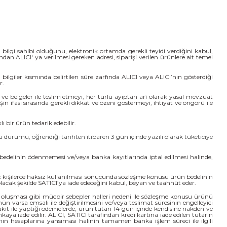
, bilgi sahibi olduğunu, elektronik ortamda gerekli teyidi verdiğini kabul,
an ALICI' ya verilmesi gereken adresi, siparişi verilen ürünlere ait temel
ilgiler kısmında belirtilen süre zarfında ALICI veya ALICI’nın gösterdiği
r.
i ve belgeler ile teslim etmeyi, her türlü ayıptan arî olarak yasal mevzuat
n ifası sırasında gerekli dikkat ve özeni göstermeyi, ihtiyat ve öngörü ile
 bir ürün tedarik edebilir.
durumu, öğrendiği tarihten itibaren 3 gün içinde yazılı olarak tüketiciye
edelinin ödenmemesi ve/veya banka kayıtlarında iptal edilmesi halinde,
iz kişilerce haksız kullanılması sonucunda sözleşme konusu ürün bedelinin
lacak şekilde SATICI’ya iade edeceğini kabul, beyan ve taahhüt eder.
rin oluşması gibi mücbir sebepler halleri nedeni ile sözleşme konusu ürünü
n varsa emsali ile değiştirilmesini ve/veya teslimat süresinin engelleyici
kit ile yaptığı ödemelerde, ürün tutarı 14 gün içinde kendisine nakden ve
nkaya iade edilir. ALICI, SATICI tarafından kredi kartına iade edilen tutarın
nın hesaplarına yansıması halinin tamamen banka işlem süreci ile ilgili