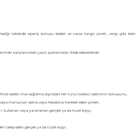
adığı takdirde sipariş konusu bedeli ve varsa kargo ücreti, vergi gibi bel
er karşılarındaki yazılı açıklamaları ifade edeceklerdir.
hhüt edilen mal sağlama dışındaki her türlü tüketici işleminin konusunu ,
n veya mal sunan adına veya hesabına hareket eden şirketi,
, kullanan veya yararlanan gerçek ya da tüzel kişiyi,
n talep eden gerçek ya da tüzel kişiyi,