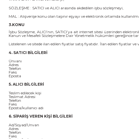
SÖZLEŞME : SATICI ve ALICI arasında akdedilen işbu sözleşmeyi,
MAL : Alışverişe konu olan taşınır eşyayı ve elektronik ortamda kullanılm
3.KONU
İşbu Sözleşme, ALICI’nın, SATICI’ya ait internet sitesi üzerinden elektronik
Kanun ve Mesafeli Sözleşmelere Dair Yönetmelik hükümleri gereğince tara
Listelenen ve sitede ilan edilen fiyatlar satış fiyatıdır. İlan edilen fiyatlar 
4. SATICI BİLGİLERİ
Ünvanı
Adres
Telefon
Faks
Eposta
5. ALICI BİLGİLERİ
Teslim edilecek kişi
Teslimat Adresi
Telefon
Faks
Eposta/kullanıcı adı
6. SİPARİŞ VEREN KİŞİ BİLGİLERİ
Ad/Soyad/Unvan
Adres
Telefon
Faks