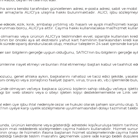
a sonra kendisi tarafından güncellenen adresi, e-posta adresi, sabit ve mobil t
iğer amaçlarla ALICI’ya ulaşma hakkı bulunmaktadır. ALICI, işbu sözleşmeyi 
cek; ezik, kırık, ambalajı yırtılmış vb. hasarlı ve ayıplı mal/hizmeti kargo
runması borcu, ALICI’ya aittir. Cayma hakkı kullanılacaksa mal/hizmet kullanı
i olmaması veya ürünün ALICI’ya tesliminden evvel, siparişte kullanılan kredi k
 kartının bir önceki aya ait ekstresini yahut kart hamilinin bankasından kredi k
ek sürede sipariş dondurulacak olup, mezkur taleplerin 24 saat içerisinde karşıl
iğer sair bilgilerin gerçeğe uygun olduğunu, SATICI’nın bu bilgilerin gerçeğe ayk
hükümlerine riayet etmeyi ve bunları ihlal etmemeyi baştan kabul ve taahhüt
bozucu, genel ahlaka aykırı, başkalarını rahatsız ve taciz edici şekilde, yasa
ı önleyici veya zorlaştırıcı faaliyet (spam, virus, truva atı, vb.) işlemlerde b
ünde olmayan ve/veya başkaca üçüncü kişilerin sahip olduğu ve/veya işlettiği b
 web sitesini veya o siteyi işleten kişiyi desteklememekte ve Link verilen
l eden üye işbu ihlal nedeniyle cezai ve hukuki olarak şahsen sorumlu olup, SAT
ATICI’nın üyeye karşı üyelik sözleşmesine uyulmamasından dolayı tazminat taleb
unda, ürünün kendisine veya gösterdiği adresteki kişi/kuruluşa teslim tarihinde
sizin malı reddederek sözleşmeden cayma hakkını kullanabilir. Hizmet sunumu
inin onayı ile hizmetin ifasına başlanan hizmet sözleşmelerinde cayma hakkı
e edildiği takdirde teslim masrafını geçmemek üzere iade kargo bedeli düşüler