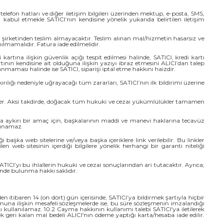
elefon hatları ve diğer iletişim bilgileri üzerinden mektup, e-posta, SMS,
kabul etmekle SATICI’nın kendisine yönelik yukarıda belirtilen iletişim
 şirketinden teslim almayacaktır. Teslim alınan mal/hizmetin hasarsız ve
lmamalıdır. Fatura iade edilmelidir.
artına ilişkin güvenlik açığı tespit edilmesi halinde, SATICI, kredi kartı
artının kendisine ait olduğuna ilişkin yazıyı ibraz etmesini ALICI’dan talep
anmaması halinde ise SATICI, siparişi iptal etme hakkını haizdir.
ırılığı nedeniyle uğrayacağı tüm zararları, SATICI’nın ilk bildirimi üzerine
 eder. Aksi takdirde, doğacak tüm hukuki ve cezai yükümlülükler tamamen
lara aykırı bir amaç için, başkalarının maddi ve manevi haklarına tecavüz
ulunamaz.
aşka web sitelerine ve/veya başka içeriklere link verilebilir. Bu linkler
 web sitesinin içerdiği bilgilere yönelik herhangi bir garanti niteliği
ICI’yı bu ihlallerin hukuki ve cezai sonuçlarından ari tutacaktır. Ayrıca;
inde bulunma hakkı saklıdır.
n itibaren 14 (on dört) gün içerisinde, SATICI’ya bildirmek şartıyla hiçbir
na ilişkin mesafeli sözleşmelerde ise, bu süre sözleşmenin imzalandığı
 kullanılamaz. 10.2 Cayma hakkının kullanımı talebi SATICI'ya iletilerek
ek geri kalan mal bedeli ALICI'nın ödeme yaptığı karta/hesaba iade edilir.