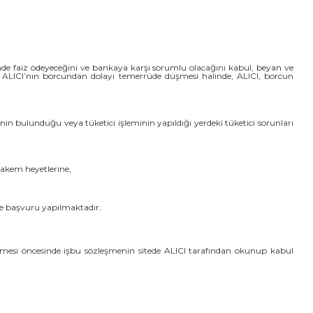
sinde faiz ödeyeceğini ve bankaya karşı sorumlu olacağını kabul, beyan ve
da ALICI’nın borcundan dolayı temerrüde düşmesi halinde, ALICI, borcun
inin bulunduğu veya tüketici işleminin yapıldığı yerdeki tüketici sorunları
hakem heyetlerine,
ine başvuru yapılmaktadır.
kleşmesi öncesinde işbu sözleşmenin sitede ALICI tarafından okunup kabul