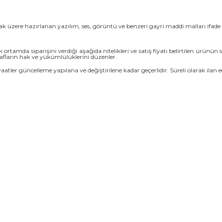
ak üzere hazırlanan yazılım, ses, görüntü ve benzeri gayri maddi malları ifade 
 ortamda siparişini verdiği aşağıda nitelikleri ve satış fiyatı belirtilen ürünün s
fların hak ve yükümlülüklerini düzenler.
ve vaatler güncelleme yapılana ve değiştirilene kadar geçerlidir. Süreli olarak ilan e