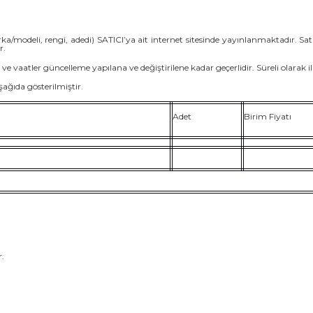
ka/modeli, rengi, adedi) SATICI’ya ait internet sitesinde yayınlanmaktadır. Sa
r.
lar ve vaatler güncelleme yapılana ve değiştirilene kadar geçerlidir. Süreli olarak i
ağıda gösterilmiştir.
Adet
Birim Fiyatı
r.