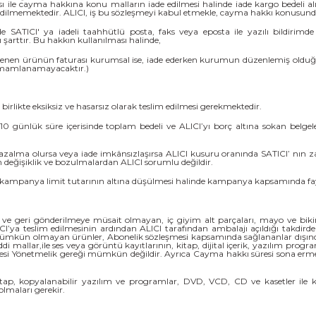
rması ile cayma hakkına konu malların iade edilmesi halinde iade kargo bedeli a
edilmemektedir. ALICI, iş bu sözleşmeyi kabul etmekle, cayma hakkı konusunda 
de SATICI' ya iadeli taahhütlü posta, faks veya eposta ile yazılı bildi
şarttır. Bu hakkın kullanılması halinde,
 istenen ürünün faturası kurumsal ise, iade ederken kurumun düzenlemiş olduğu
tamamlanamayacaktır.)
 birlikte eksiksiz ve hasarsız olarak teslim edilmesi gerekmektedir.
0 günlük süre içerisinde toplam bedeli ve ALICI’yı borç altına sokan belgel
azalma olursa veya iade imkânsızlaşırsa ALICI kusuru oranında SATICI’ nın 
değişiklik ve bozulmalardan ALICI sorumlu değildir.
ampanya limit tutarının altına düşülmesi halinde kampanya kapsamında faydal
nan ve geri gönderilmeye müsait olmayan, iç giyim alt parçaları, mayo ve bik
CI’ya teslim edilmesinin ardından ALICI tarafından ambalajı açıldığı takdird
 mümkün olmayan ürünler, Abonelik sözleşmesi kapsamında sağlananlar dışında, 
i mallar,ile ses veya görüntü kayıtlarının, kitap, dijital içerik, yazılım progr
esi Yönetmelik gereği mümkün değildir. Ayrıca Cayma hakkı süresi sona ermed
tap, kopyalanabilir yazılım ve programlar, DVD, VCD, CD ve kasetler ile kırt
maları gerekir.