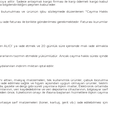
lıcıya aittir. Sadece anlaşmalı kargo firması ile karşı ödemeli kargo kabul
bilgilendirildiğini peşinen kabul eder.
rimde bulunulması ve ürünün işbu sözleşmede düzenlenen "Cayma Hakkı
 iade faturası ile birlikte gönderilmesi gerekmektedir. Faturası kurumlar
eri ALICI’ ya iade etmek ve 20 günlük süre içerisinde malı iade almakla
zararlarını tazmin etmekle yükümlüdür. Ancak cayma hakkı süresi içinde
anılan indirim miktarı iptal edilir.
ini altları, makyaj malzemeleri, tek kullanımlık ürünler, çabuk bozulma
e iade edilmesi sağlık ve hijyen açısından uygun olmayan ürünler, teslim
gazete ve dergi gibi süreli yayınlara ilişkin mallar, Elektronik ortamda
amlarının, veri kaydedebilme ve veri depolama cihazlarının, bilgisayar sarf
en önce, tüketicinin onayı ile ifasına başlanan hizmetlere ilişkin cayma
asiye sarf malzemeleri (toner, kartuş, şerit vb.) iade edilebilmesi için