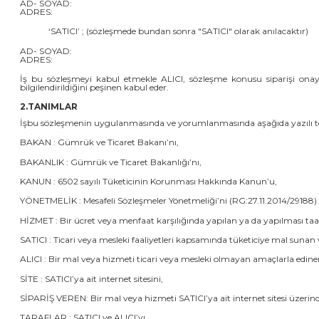
AD- SOYAD:
ADRES:
‘SATICI’ ; (sözleşmede bundan sonra "SATICI" olarak anılacaktır)
AD- SOYAD:
ADRES:
İş bu sözleşmeyi kabul etmekle ALICI, sözleşme konusu siparişi onayl
bilgilendirildiğini peşinen kabul eder.
2.TANIMLAR
İşbu sözleşmenin uygulanmasında ve yorumlanmasında aşağıda yazılı teriml
BAKAN : Gümrük ve Ticaret Bakanı’nı,
BAKANLIK : Gümrük ve Ticaret Bakanlığı’nı,
KANUN : 6502 sayılı Tüketicinin Korunması Hakkında Kanun’u,
YÖNETMELİK : Mesafeli Sözleşmeler Yönetmeliği’ni (RG:27.11.2014/29188)
HİZMET : Bir ücret veya menfaat karşılığında yapılan ya da yapılması taa
SATICI : Ticari veya mesleki faaliyetleri kapsamında tüketiciye mal suna
ALICI : Bir mal veya hizmeti ticari veya mesleki olmayan amaçlarla edinen
SİTE : SATICI’ya ait internet sitesini,
SİPARİŞ VEREN: Bir mal veya hizmeti SATICI’ya ait internet sitesi üzerinde
TARAFLAR : SATICI ve ALICI’yı,