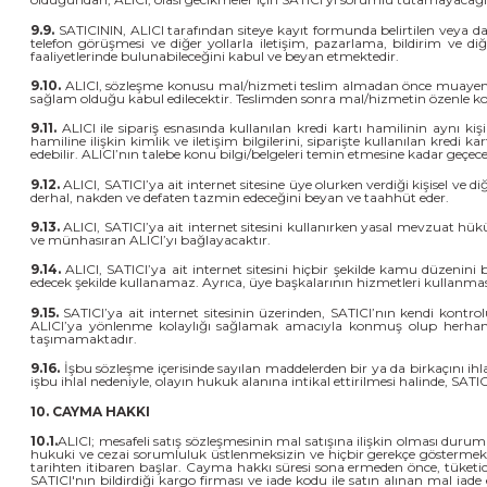
9.9.
SATICININ, ALICI tarafından siteye kayıt formunda belirtilen veya dah
telefon görüşmesi ve diğer yollarla iletişim, pazarlama, bildirim ve d
faaliyetlerinde bulunabileceğini kabul ve beyan etmektedir.
9.10.
ALICI, sözleşme konusu mal/hizmeti teslim almadan önce muayene ede
sağlam olduğu kabul edilecektir. Teslimden sonra mal/hizmetin özenle ko
9.11.
ALICI ile sipariş esnasında kullanılan kredi kartı hamilinin aynı kiş
hamiline ilişkin kimlik ve iletişim bilgilerini, siparişte kullanılan kredi
edebilir. ALICI’nın talebe konu bilgi/belgeleri temin etmesine kadar geçec
9.12.
ALICI, SATICI’ya ait internet sitesine üye olurken verdiği kişisel ve d
derhal, nakden ve defaten tazmin edeceğini beyan ve taahhüt eder.
9.13.
ALICI, SATICI’ya ait internet sitesini kullanırken yasal mevzuat 
ve münhasıran ALICI’yı bağlayacaktır.
9.14.
ALICI, SATICI’ya ait internet sitesini hiçbir şekilde kamu düzenini 
edecek şekilde kullanamaz. Ayrıca, üye başkalarının hizmetleri kullanmasın
9.15.
SATICI’ya ait internet sitesinin üzerinden, SATICI’nın kendi kontrol
ALICI’ya yönlenme kolaylığı sağlamak amacıyla konmuş olup herhangi bir
taşımamaktadır.
9.16.
İşbu sözleşme içerisinde sayılan maddelerden bir ya da birkaçını ihla
işbu ihlal nedeniyle, olayın hukuk alanına intikal ettirilmesi halinde, S
10. CAYMA HAKKI
10.1.
ALICI; mesafeli satış sözleşmesinin mal satışına ilişkin olması durum
hukuki ve cezai sorumluluk üstlenmeksizin ve hiçbir gerekçe göstermek
tarihten itibaren başlar. Cayma hakkı süresi sona ermeden önce, tüketic
SATICI'nın bildirdiği kargo firması ve iade kodu ile satın alınan mal iad