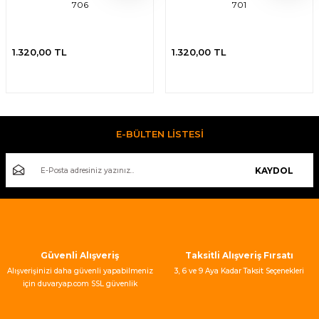
706
701
1.320,00 TL
1.320,00 TL
E-BÜLTEN LİSTESİ
KAYDOL
Güvenli Alışveriş
Taksitli Alışveriş Fırsatı
Alışverişinizi daha güvenli yapabilmeniz
3, 6 ve 9 Aya Kadar Taksit Seçenekleri
için duvaryap.com SSL güvenlik
sertifikası kullanmaktadır.