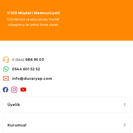
%100 Müşteri Memnuniyeti
Ürünlerimiz ve satış sonrası hizmet
altyapımız ile üretici firma olarak
müşteri memnuniyeti garantisi
vermekteyiz.
0 (544)
686 95 03
0544 601 52 52
info@duvaryap.com
Üyelik
Kurumsal