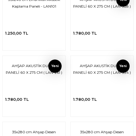
Kaplama Paneli - LAN101
PANELİ 60 X 275 CM ( LAN-328 )
 Tuğla
1.250,00 TL
1.780,00 TL
tik Duvar Kaplama
AHŞAP AKUSTİK DUVAR
AHŞAP AKUSTİK DUVAR
Yeni
Yeni
PANELİ 60 X 275 CM ( LAN-261 )
PANELİ 60 X 275 CM ( LAN-334 )
1.780,00 TL
1.780,00 TL
35x280 cm Ahşap Desen
35x280 cm Ahşap Desen