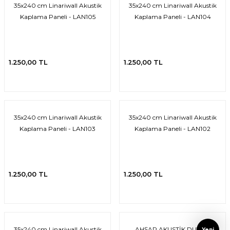
35x240 cm Linariwall Akustik
35x240 cm Linariwall Akustik
isi
Kaplama Paneli - LAN105
Kaplama Paneli - LAN104
risi
-685
1.250,00 TL
1.250,00 TL
aplama-687
i
35x240 cm Linariwall Akustik
35x240 cm Linariwall Akustik
Kaplama Paneli - LAN103
Kaplama Paneli - LAN102
p Serisi
si
1.250,00 TL
1.250,00 TL
isi
Paneller-933
35x240 cm Linariwall Akustik
AHŞAP AKUSTİK DUVAR
Yeni