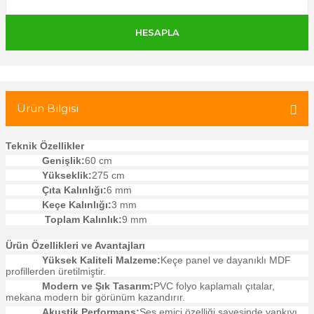
 Tuğla
tik Duvar Kaplama
Ürün Bilgisi
Teknik Özellikler
Genişlik:
60 cm
Yükseklik:
275 cm
Çıta Kalınlığı:
6 mm
Keçe Kalınlığı:
3 mm
Toplam Kalınlık:
9 mm
Ürün Özellikleri ve Avantajları
Yüksek Kaliteli Malzeme:
Keçe panel ve dayanıklı MDF
profillerden üretilmiştir.
Modern ve Şık Tasarım:
PVC folyo kaplamalı çıtalar,
mekana modern bir görünüm kazandırır.
Akustik Performans:
Ses emici özelliği sayesinde yankıyı