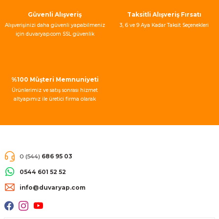
Bu ürüne benzer farklı alternatifler olmalı.
Güvenli Alışveriş
Taksitli Alışveriş Fırsatı
Alışverişinizi daha güvenli yapabilmeniz
3, 6 ve 9 Aya Kadar Taksit Seçenekleri
için duvaryap.com SSL güvenlik
sertifikası kullanmaktadır.
Gönder
%100 Müşteri Memnuniyeti
Ürünlerimiz ve satış sonrası hizmet
altyapımız ile üretici firma olarak
müşteri memnuniyeti garantisi
vermekteyiz.
0 (544)
686 95 03
0544 601 52 52
info@duvaryap.com