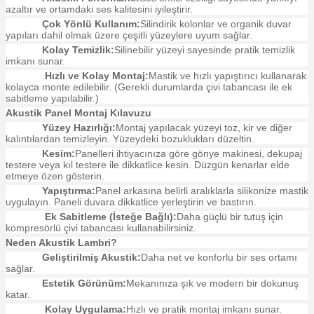
azaltır ve ortamdaki ses kalitesini iyileştirir.
Çok Yönlü Kullanım:
Silindirik kolonlar ve organik duvar
yapıları dahil olmak üzere çeşitli yüzeylere uyum sağlar.
Kolay Temizlik:
Silinebilir yüzeyi sayesinde pratik temizlik
imkanı sunar.
Hızlı ve Kolay Montaj:
Mastik ve hızlı yapıştırıcı kullanarak
kolayca monte edilebilir. (Gerekli durumlarda çivi tabancası ile ek
sabitleme yapılabilir.)
Akustik Panel Montaj Kılavuzu
Yüzey Hazırlığı:
Montaj yapılacak yüzeyi toz, kir ve diğer
kalıntılardan temizleyin. Yüzeydeki bozuklukları düzeltin.
Kesim:
Panelleri ihtiyacınıza göre gönye makinesi, dekupaj
testere veya kıl testere ile dikkatlice kesin. Düzgün kenarlar elde
etmeye özen gösterin.
Yapıştırma:
Panel arkasına belirli aralıklarla silikonize mastik
uygulayın. Paneli duvara dikkatlice yerleştirin ve bastırın.
Ek Sabitleme (İsteğe Bağlı):
Daha güçlü bir tutuş için
kompresörlü çivi tabancası kullanabilirsiniz.
Neden Akustik Lambri?
Geliştirilmiş Akustik:
Daha net ve konforlu bir ses ortamı
sağlar.
Estetik Görünüm:
Mekanınıza şık ve modern bir dokunuş
katar.
Kolay Uygulama:
Hızlı ve pratik montaj imkanı sunar.