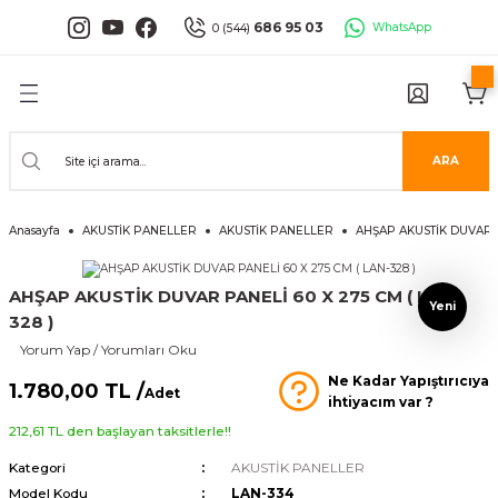
Geri Dön
Geri Dön
Geri Dön
Geri Dön
Geri Dön
Geri Dön
686 95 03
WhatsApp
0 (544)
PANELLERİ
 PANELLERİ
ALARI
ANELLER
UĞLA
RÜNLERİ
er
İ PANELLER
LLER
İPMANLARI
ARA
Serisi
NLİ PANELLER
L 30X60 CM
Anasayfa
AKUSTİK PANELLER
AKUSTİK PANELLER
AHŞAP AKUSTİK DUVAR PA
isi
PANELLER
k Panel
AHŞAP AKUSTİK DUVAR PANELİ 60 X 275 CM ( LAN-
i
İ PANELLER
LAMBRİLER
şkanlı Paneller
Yeni
328 )
Yorum Yap / Yorumları Oku
İLER
Ne Kadar Yapıştırıcıya
1.780,00 TL /
Adet
ihtiyacım var ?
212,61 TL den başlayan taksitlerle!!
Kategori
AKUSTİK PANELLER
risi
Model Kodu
LAN-334