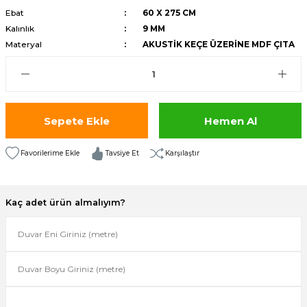
Ebat
60 X 275 CM
isi
Kalınlık
9 MM
Materyal
AKUSTİK KEÇE ÜZERİNE MDF ÇITA
risi
-685
aplama-687
Sepete Ekle
Hemen Al
i
Tavsiye Et
Karşılaştır
p Serisi
Kaç adet ürün almalıyım?
si
isi
Paneller-933