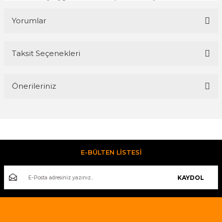
Yorumlar
Taksit Seçenekleri
Bu ürüne ilk yorumu siz yapın!
Önerileriniz
Yorum Yaz
Bu ürünün fiyat bilgisi, resim, ürün açıklamalarında ve diğer
konularda yetersiz gördüğünüz noktaları öneri formunu
kullanarak tarafımıza iletebilirsiniz.
Görüş ve önerileriniz için teşekkür ederiz.
E-BÜLTEN LİSTESİ
Ürün resmi kalitesiz, bozuk veya görüntülenemiyor.
KAYDOL
Ürün açıklamasında eksik bilgiler bulunuyor.
Ürün bilgilerinde hatalar bulunuyor.
Ürün fiyatı diğer sitelerden daha pahalı.