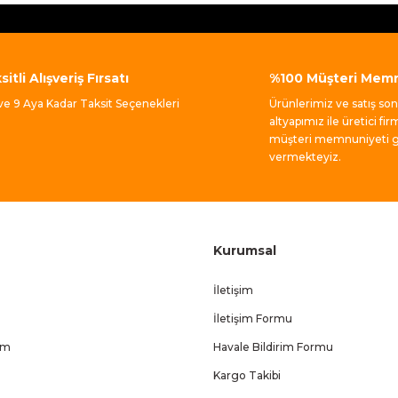
itli Alışveriş Fırsatı
%100 Müşteri Memn
Gönder
 ve 9 Aya Kadar Taksit Seçenekleri
Ürünlerimiz ve satış so
altyapımız ile üretici fir
müşteri memnuniyeti ga
vermekteyiz.
Kurumsal
İletişim
İletişim Formu
um
Havale Bildirim Formu
Kargo Takibi