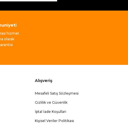
uniyeti
nrası hizmet
ma olarak
rantisi
Alışveriş
Mesafeli Satış Sözleşmesi
Gizlilik ve Güvenlik
İptal İade Koşullari
Kişisel Veriler Politikası