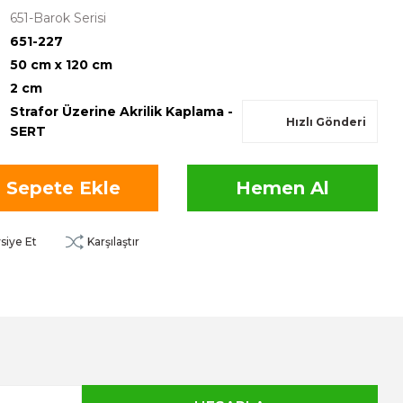
651-Barok Serisi
651-227
50 cm x 120 cm
2 cm
Strafor Üzerine Akrilik Kaplama -
Hızlı Gönderi
SERT
Sepete Ekle
Hemen Al
siye Et
Karşılaştır