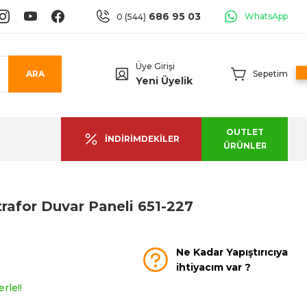
686 95 03
WhatsApp
0 (544)
Üye Girişi
ARA
Sepetim
Yeni Üyelik
OUTLET
İNDİRİMDEKİLER
ÜRÜNLER
rafor Duvar Paneli 651-227
Ne Kadar Yapıştırıcıya
ihtiyacım var ?
rle!!