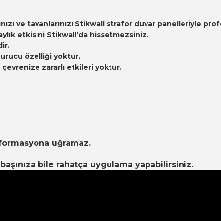
arınızı ve tavanlarınızı Stikwall strafor duvar panelleriyle
ık etkisini Stikwall'da hissetmezsiniz.
ir.
urucu özelliği yoktur.
evrenize zararlı etkileri yoktur.
eformasyona uğramaz.
aşınıza bile rahatça uygulama yapabilirsiniz.