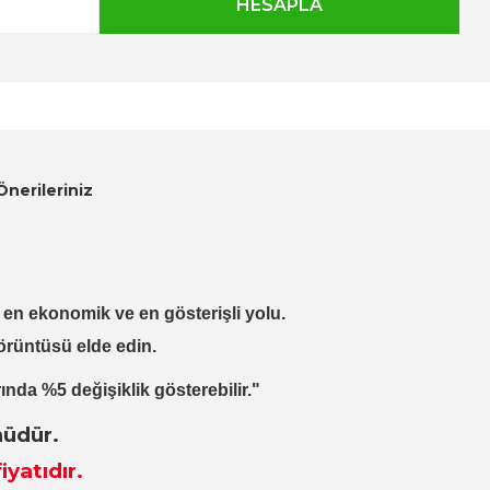
Önerileriniz
lı, en ekonomik ve en gösterişli yolu.
örüntüsü elde edin.
ında %5 değişiklik gösterebilir."
nüdür.
iyatıdır.