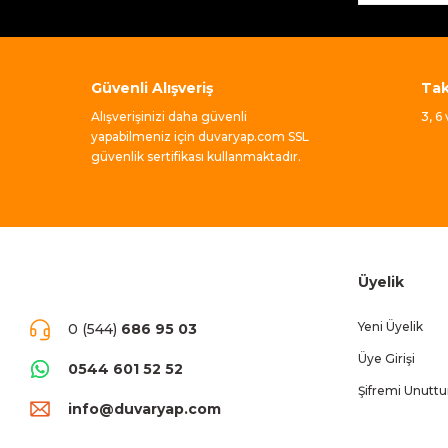
Güvenli Alışveriş
Taks
Alışverişinizi daha güvenli
3, 6
yapabilmeniz için duvaryap.com SSL
güvenlik sertifikası kullanmaktadır.
Üyelik
Yeni Üyelik
0 (544)
686 95 03
Üye Girişi
0544 601 52 52
Şifremi Unutt
info@duvaryap.com