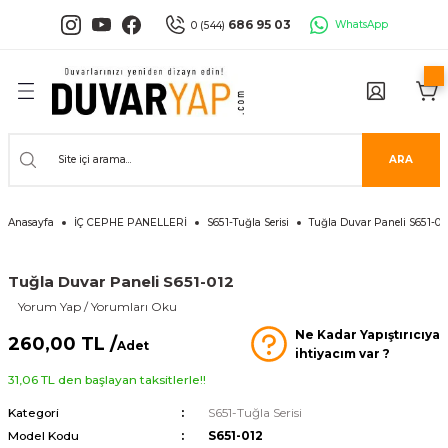
Geri Dön
Geri Dön
Geri Dön
Geri Dön
Geri Dön
Geri Dön
686 95 03
WhatsApp
0 (544)
PANELLERİ
 PANELLERİ
ALARI
ANELLER
UĞLA
RÜNLERİ
er
İ PANELLER
LLER
İPMANLARI
ARA
Serisi
NLİ PANELLER
L 30X60 CM
Anasayfa
İÇ CEPHE PANELLERİ
S651-Tuğla Serisi
Tuğla Duvar Paneli S651-01
isi
PANELLER
k Panel
i
İ PANELLER
LAMBRİLER
şkanlı Paneller
Tuğla Duvar Paneli S651-012
Yorum Yap / Yorumları Oku
İLER
Ne Kadar Yapıştırıcıya
260,00 TL /
Adet
ihtiyacım var ?
31,06 TL den başlayan taksitlerle!!
Kategori
S651-Tuğla Serisi
risi
Model Kodu
S651-012