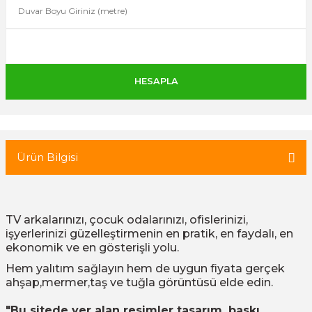
 Tuğla
tik Duvar Kaplama
Ürün Bilgisi
TV arkalarınızı, çocuk odalarınızı, ofislerinizi,
işyerlerinizi güzelleştirmenin en pratik, en faydalı, en
ekonomik ve en gösterişli yolu.
Hem yalıtım sağlayın hem de uygun fiyata gerçek
ahşap,mermer,taş ve tuğla görüntüsü elde edin.
"Bu sitede yer alan resimler tasarım, baskı