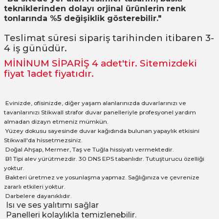
tekniklerinden dolayı orjinal ürünlerin renk
tonlarında %5 değişiklik gösterebilir."
Teslimat süresi sipariş tarihinden itibaren 3-
4 iş günüdür.
MİNİNUM SİPARİŞ 4
adet
'tir. Sitemizdeki
fiyat 1adet fiyatıdır.
Evinizde, ofisinizde, diğer yaşam alanlarınızda duvarlarınızı ve
tavanlarınızı Stikwall strafor duvar panelleriyle profesyonel yardım
almadan dizayn etmeniz mümkün.
Yüzey dokusu sayesinde duvar kağıdında bulunan yapaylık etkisini
Stikwall'da hissetmezsiniz.
Doğal Ahşap, Mermer, Taş ve Tuğla hissiyatı vermektedir.
B1 Tipi alev yürütmezdir. 30 DNS EPS tabanlıdır. Tutuşturucu özelliği
yoktur.
Bakteri üretmez ve yosunlaşma yapmaz. Sağlığınıza ve çevrenize
zararlı etkileri yoktur.
Darbelere dayanıklıdır.
Isı ve ses yalıtımı sağlar
Panelleri kolaylıkla temizlenebilir.