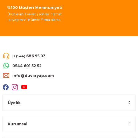
%100 Müşteri Memnuniyeti
Ürünlerimiz ve satış sonrası hizmet
altyapımız ile üretici firma olarak
müşteri memnuniyeti garantisi
vermekteyiz.
0 (544)
686 95 03
0544 601 52 52
info@duvaryap.com
Üyelik
Kurumsal