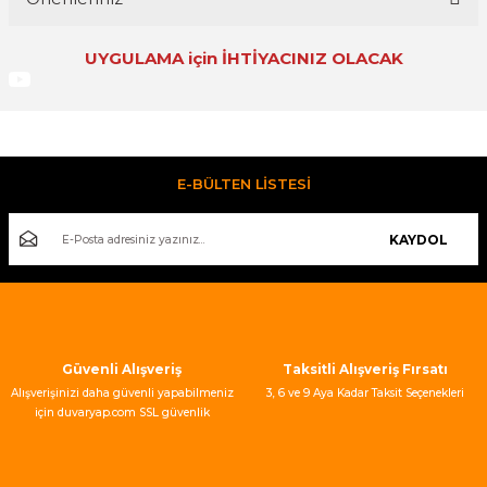
Yorum Yaz
UYGULAMA için İHTİYACINIZ OLACAK
Bu ürünün fiyat bilgisi, resim, ürün açıklamalarında ve diğer
konularda yetersiz gördüğünüz noktaları öneri formunu
kullanarak tarafımıza iletebilirsiniz.
Görüş ve önerileriniz için teşekkür ederiz.
Fivestar 3*16 Şerit Metre
Ürün resmi kalitesiz, bozuk veya görüntülenemiyor.
E-BÜLTEN LİSTESİ
Ürün açıklamasında eksik bilgiler bulunuyor.
Ürün bilgilerinde hatalar bulunuyor.
KAYDOL
180,00 TL
Ürün fiyatı diğer sitelerden daha pahalı.
Bu ürüne benzer farklı alternatifler olmalı.
Güvenli Alışveriş
Taksitli Alışveriş Fırsatı
Alışverişinizi daha güvenli yapabilmeniz
3, 6 ve 9 Aya Kadar Taksit Seçenekleri
için duvaryap.com SSL güvenlik
sertifikası kullanmaktadır.
Gönder