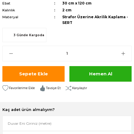
Ebat
30 cm x 120 cm
isi
Kalınlık
2 cm
Materyal
Strafor Üzerine Akrilik Kaplama -
risi
SERT
3 Günde Kargoda
-685
aplama-687
i
Sepete Ekle
Hemen Al
p Serisi
Tavsiye Et
Karşılaştır
si
Kaç adet ürün almalıyım?
isi
Paneller-933