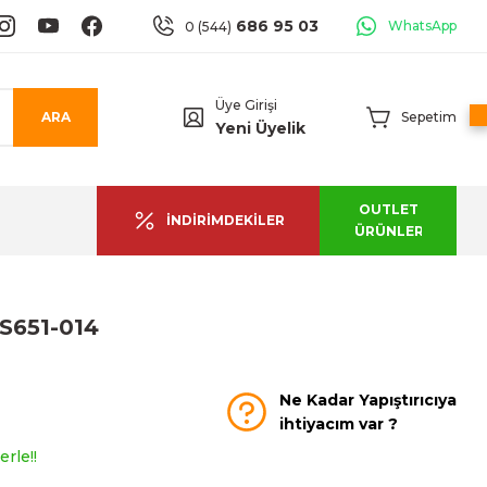
686 95 03
WhatsApp
0 (544)
Üye Girişi
ARA
Sepetim
Yeni Üyelik
OUTLET
İNDİRİMDEKİLER
ÜRÜNLER
 S651-014
Ne Kadar Yapıştırıcıya
ihtiyacım var ?
rle!!