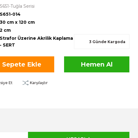
S651-Tuğla Serisi
S651-014
30 cm x 120 cm
2 cm
Strafor Üzerine Akrilik Kaplama
3 Günde Kargoda
- SERT
Sepete Ekle
Hemen Al
siye Et
Karşılaştır