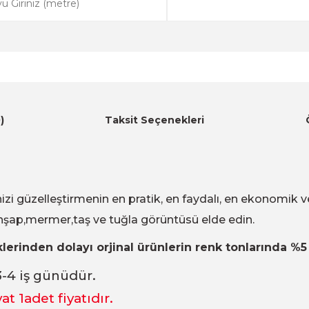
)
Taksit Seçenekleri
erinizi güzelleştirmenin en pratik, en faydalı, en ekonomik v
şap,mermer,taş ve tuğla görüntüsü elde edin.
lerinden dolayı orjinal ürünlerin renk tonlarında %5 
3-4 iş günüdür.
yat 1adet fiyatıdır.