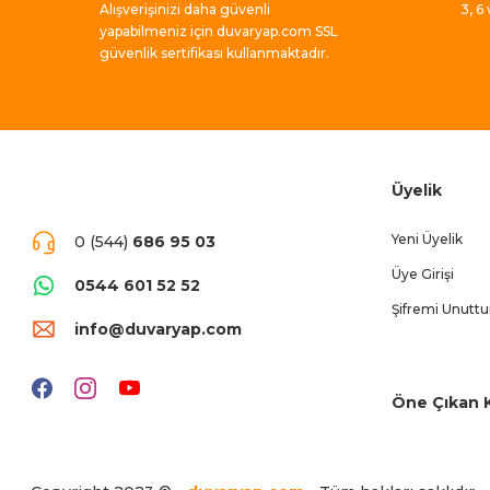
Alışverişinizi daha güvenli
3, 6
yapabilmeniz için duvaryap.com SSL
güvenlik sertifikası kullanmaktadır.
Üyelik
Yeni Üyelik
0 (544)
686 95 03
Üye Girişi
0544 601 52 52
Şifremi Unutt
info@duvaryap.com
Öne Çıkan K