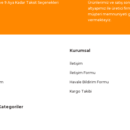
 ve 9 Aya Kadar Taksit Seçenekleri
Ürünlerimiz ve satış so
altyapımız ile üretici fir
müşteri memnuniyeti ga
vermekteyiz.
Kurumsal
İletişim
İletişim Formu
um
Havale Bildirim Formu
Kargo Takibi
ategoriler