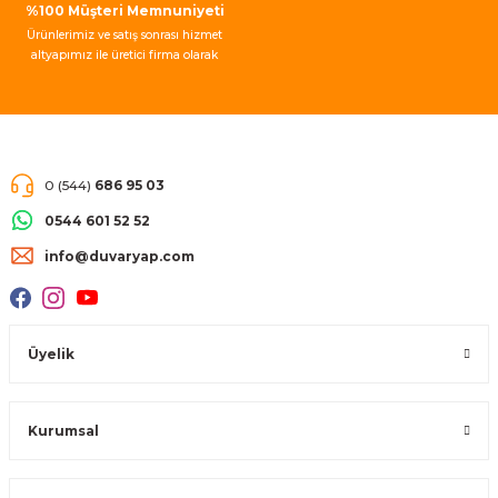
%100 Müşteri Memnuniyeti
Ürünlerimiz ve satış sonrası hizmet
altyapımız ile üretici firma olarak
müşteri memnuniyeti garantisi
vermekteyiz.
0 (544)
686 95 03
0544 601 52 52
info@duvaryap.com
Üyelik
Kurumsal