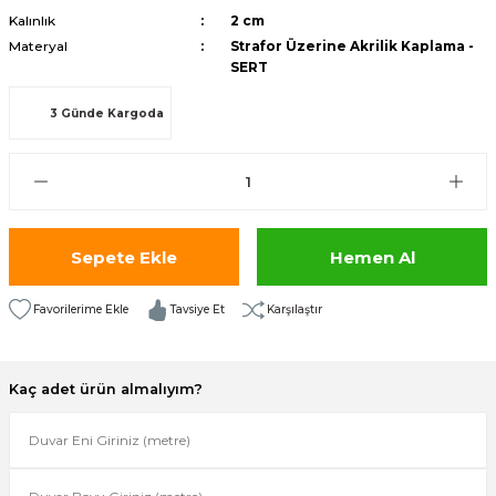
Kalınlık
2 cm
isi
Materyal
Strafor Üzerine Akrilik Kaplama -
SERT
risi
3 Günde Kargoda
-685
aplama-687
i
Sepete Ekle
Hemen Al
p Serisi
Tavsiye Et
Karşılaştır
si
Kaç adet ürün almalıyım?
isi
Paneller-933