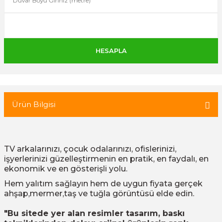
 Tuğla
tik Duvar Kaplama
Ürün Bilgisi
TV arkalarınızı, çocuk odalarınızı, ofislerinizi,
işyerlerinizi güzelleştirmenin en pratik, en faydalı, en
ekonomik ve en gösterişli yolu.
Hem yalıtım sağlayın hem de uygun fiyata gerçek
ahşap,mermer,taş ve tuğla görüntüsü elde edin.
"Bu sitede yer alan resimler tasarım, baskı