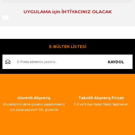
UYGULAMA için İHTİYACINIZ OLACAK
Bu ürünün fiyat bilgisi, resim, ürün açıklamalarında ve diğer
konularda yetersiz gördüğünüz noktaları öneri formunu
kullanarak tarafımıza iletebilirsiniz.
Görüş ve önerileriniz için teşekkür ederiz.
Fivestar 3*16 Şerit Metre
Ürün resmi kalitesiz, bozuk veya görüntülenemiyor.
E-BÜLTEN LİSTESİ
Ürün açıklamasında eksik bilgiler bulunuyor.
Ürün bilgilerinde hatalar bulunuyor.
KAYDOL
180,00 TL
Ürün fiyatı diğer sitelerden daha pahalı.
Bu ürüne benzer farklı alternatifler olmalı.
Güvenli Alışveriş
Taksitli Alışveriş Fırsatı
Alışverişinizi daha güvenli yapabilmeniz
3, 6 ve 9 Aya Kadar Taksit Seçenekleri
için duvaryap.com SSL güvenlik
sertifikası kullanmaktadır.
Gönder