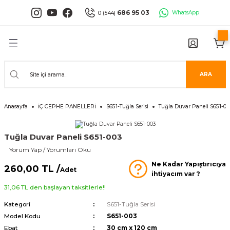
Geri Dön
Geri Dön
Geri Dön
Geri Dön
Geri Dön
Geri Dön
686 95 03
WhatsApp
0 (544)
PANELLERİ
 PANELLERİ
ALARI
ANELLER
UĞLA
RÜNLERİ
er
İ PANELLER
LLER
İPMANLARI
ARA
Serisi
NLİ PANELLER
L 30X60 CM
Anasayfa
İÇ CEPHE PANELLERİ
S651-Tuğla Serisi
Tuğla Duvar Paneli S651-00
isi
PANELLER
k Panel
Tuğla Duvar Paneli S651-003
i
İ PANELLER
LAMBRİLER
şkanlı Paneller
Yorum Yap / Yorumları Oku
Ne Kadar Yapıştırıcıya
İLER
260,00 TL /
Adet
ihtiyacım var ?
31,06 TL den başlayan taksitlerle!!
Kategori
S651-Tuğla Serisi
Model Kodu
S651-003
risi
Ebat
30 cm x 120 cm