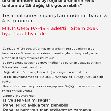
tekniklerinden dolayı orjinal ürünlerin renk
tonlarında %5 değişiklik gösterebilir."
Teslimat süresi sipariş tarihinden itibaren 3-
4 iş günüdür.
MİNİNUM SİPARİŞ 4
adet
'tir. Sitemizdeki
fiyat 1adet fiyatıdır.
Evinizde, ofisinizde, diğer yaşam alanlarınızda duvarlarınızı ve
tavanlarınızı Stikwall strafor duvar panelleriyle profesyonel yardım
almadan dizayn etmeniz mümkün.
Yüzey dokusu sayesinde duvar kağıdında bulunan yapaylık etkisini
Stikwall'da hissetmezsiniz.
Doğal Ahşap, Mermer, Taş ve Tuğla hissiyatı vermektedir.
B1 Tipi alev yürütmezdir. 30 DNS EPS tabanlıdır. Tutuşturucu özelliği
yoktur.
Bakteri üretmez ve yosunlaşma yapmaz. Sağlığınıza ve çevrenize
zararlı etkileri yoktur.
Darbelere dayanıklıdır.
Isı ve ses yalıtımı sağlar
Panelleri kolaylıkla temizlenebilir.
Paneller nem ve sudan etkilenmez, zamanla