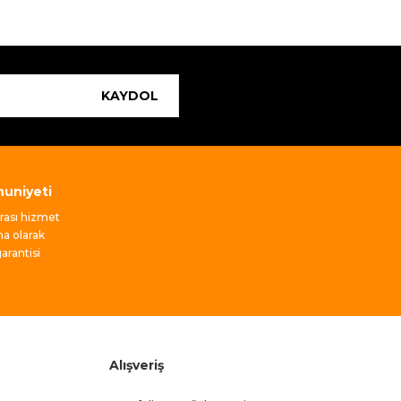
KAYDOL
uniyeti
nrası hizmet
ma olarak
rantisi
Alışveriş