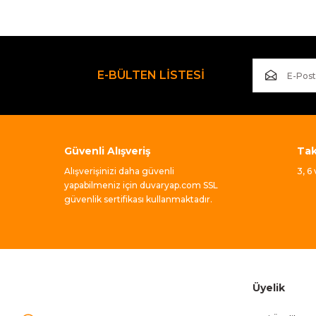
Fivestar 3*16 Şerit Metre
Ürün bilgilerinde hatalar bulunuyor.
Ürün fiyatı diğer sitelerden daha pahalı.
Bu ürüne benzer farklı alternatifler olmalı.
E-BÜLTEN LİSTESİ
180,00 TL
Güvenli Alışveriş
Taks
Alışverişinizi daha güvenli
3, 6
yapabilmeniz için duvaryap.com SSL
güvenlik sertifikası kullanmaktadır.
Üyelik