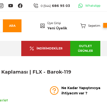
686 95 03
WhatsApp
0 (544)
Üye Girişi
ARA
Sepetim
Yeni Üyelik
OUTLET
İNDİRİMDEKİLER
ÜRÜNLER
 Kaplaması | FLX - Barok-119
Ne Kadar Yapıştırıcıya
ihtiyacım var ?
rle!!