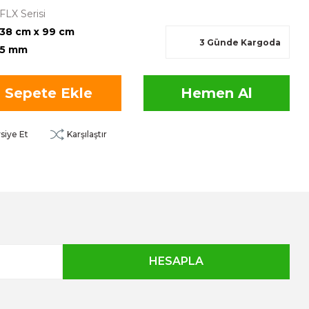
FLX Serisi
38 cm x 99 cm
3 Günde Kargoda
5 mm
Sepete Ekle
Hemen Al
siye Et
Karşılaştır