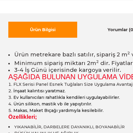
Ürün Bilgisi
Yorumlar (0
2
Ürün metrekare bazlı satılır, sipariş 2 m
v
2
Minimum sipariş miktarı 2m
dir. Fiyatla
3-4 İş Günü içerisinde kargoya verilir.
AŞAĞIDA BULUNAN UYGULAMA VİD
FLX Serisi Panel Esnek Tuğlaları Size Uygulama Avantajı
İnşaat kalıntısı yaratmaz.
Ev kullanıcıları rahatlıkla kendileri uygulayabilirler.
Ürün silikon, mastik vb ile yapıştırılır.
Makas, Maket Bıçağı yardımıyla kesilebilir.
Özellikleri;
YIKANABİLİR, DARBELERE DAYANIKLI, BOYANABİLİR