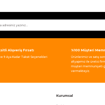
itli Alışveriş Fırsatı
%100 Müşteri Memn
Gönder
 ve 9 Aya Kadar Taksit Seçenekleri
Ürünlerimiz ve satış so
altyapımız ile üretici fir
müşteri memnuniyeti ga
vermekteyiz.
Kurumsal