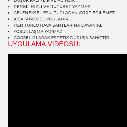
DÜŞÜK KALINLIK VE AĞIRLIK
RENKLİ HIZLI VE RUTUBET YAPMAZ
GELENEKSEL ESKİ TUĞLADAN AYIRT EDİLEMEZ
KISA SÜREDE UYGULANIR.
HER TÜRLÜ HAVA ŞARTLARINA DAYANIKLI
YOSUNLAŞMA YAPMAZ
GÖRSEL OLARAK ESTETİK DURUŞA SAHİPTİR
UYGULAMA VİDEOSU: