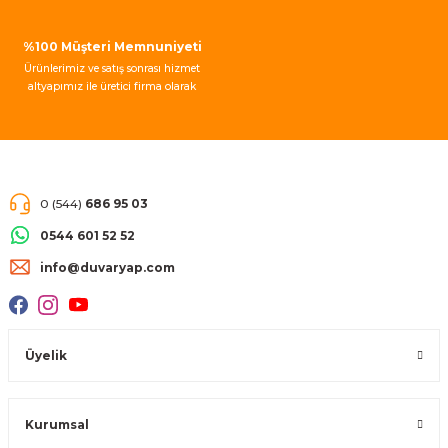
Gönder
%100 Müşteri Memnuniyeti
Ürünlerimiz ve satış sonrası hizmet
altyapımız ile üretici firma olarak
müşteri memnuniyeti garantisi
vermekteyiz.
0 (544)
686 95 03
0544 601 52 52
info@duvaryap.com
Üyelik
Kurumsal