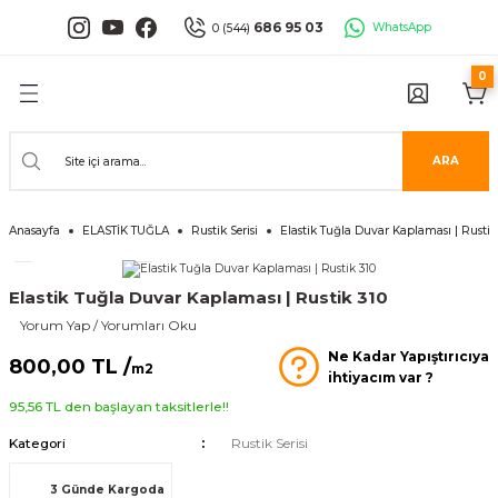
Geri Dön
Geri Dön
Geri Dön
Geri Dön
Geri Dön
Geri Dön
686 95 03
WhatsApp
0 (544)
0
PANELLERİ
 PANELLERİ
ALARI
ANELLER
UĞLA
RÜNLERİ
er
İ PANELLER
LLER
İPMANLARI
ARA
Serisi
NLİ PANELLER
L 30X60 CM
Anasayfa
ELASTİK TUĞLA
Rustik Serisi
Elastik Tuğla Duvar Kaplaması | Rustik
isi
PANELLER
k Panel
Elastik Tuğla Duvar Kaplaması | Rustik 310
i
İ PANELLER
LAMBRİLER
şkanlı Paneller
Yorum Yap / Yorumları Oku
Ne Kadar Yapıştırıcıya
İLER
800,00 TL /
m2
ihtiyacım var ?
95,56 TL den başlayan taksitlerle!!
Kategori
Rustik Serisi
risi
3 Günde Kargoda