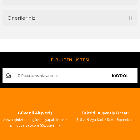
Bu ürüne ilk yorumu siz yapın!
Önerileriniz
Yorum Yaz
Bu ürünün fiyat bilgisi, resim, ürün açıklamalarında ve diğer
konularda yetersiz gördüğünüz noktaları öneri formunu
kullanarak tarafımıza iletebilirsiniz.
Görüş ve önerileriniz için teşekkür ederiz.
E-BÜLTEN LİSTESİ
Ürün resmi kalitesiz, bozuk veya görüntülenemiyor.
KAYDOL
Ürün açıklamasında eksik bilgiler bulunuyor.
Ürün bilgilerinde hatalar bulunuyor.
Ürün fiyatı diğer sitelerden daha pahalı.
Bu ürüne benzer farklı alternatifler olmalı.
Güvenli Alışveriş
Taksitli Alışveriş Fırsatı
Alışverişinizi daha güvenli yapabilmeniz
3, 6 ve 9 Aya Kadar Taksit Seçenekleri
için duvaryap.com SSL güvenlik
sertifikası kullanmaktadır.