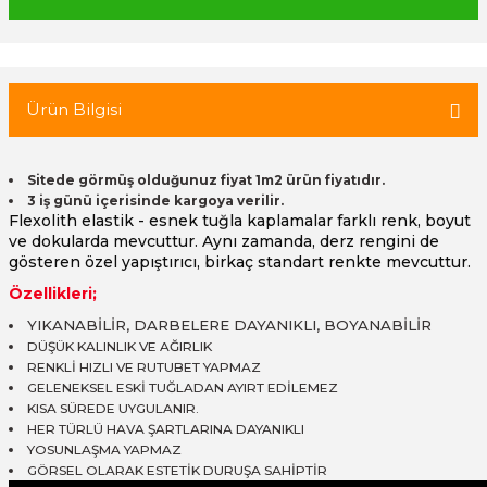
 Tuğla
Ürün Bilgisi
tik Duvar Kaplama
Sitede görmüş olduğunuz fiyat 1m2 ürün fiyatıdır.
3 iş günü içerisinde kargoya verilir.
Flexolith elastik - esnek tuğla kaplamalar farklı renk, boyut 
ve dokularda mevcuttur. Aynı zamanda, derz rengini de 
gösteren özel yapıştırıcı, birkaç standart renkte mevcuttur.
Özellikleri;
YIKANABİLİR, DARBELERE DAYANIKLI, BOYANABİLİR
DÜŞÜK KALINLIK VE AĞIRLIK
RENKLİ HIZLI VE RUTUBET YAPMAZ
GELENEKSEL ESKİ TUĞLADAN AYIRT EDİLEMEZ
KISA SÜREDE UYGULANIR.
HER TÜRLÜ HAVA ŞARTLARINA DAYANIKLI
YOSUNLAŞMA YAPMAZ
GÖRSEL OLARAK ESTETİK DURUŞA SAHİPTİR