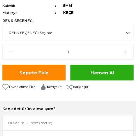
Kalınlık
5MM
isi
Materyal
KEÇE
RENK SEÇENEĞİ
risi
-685
aplama-687
i
Sepete Ekle
Hemen Al
p Serisi
Tavsiye Et
Karşılaştır
si
Kaç adet ürün almalıyım?
isi
Paneller-933