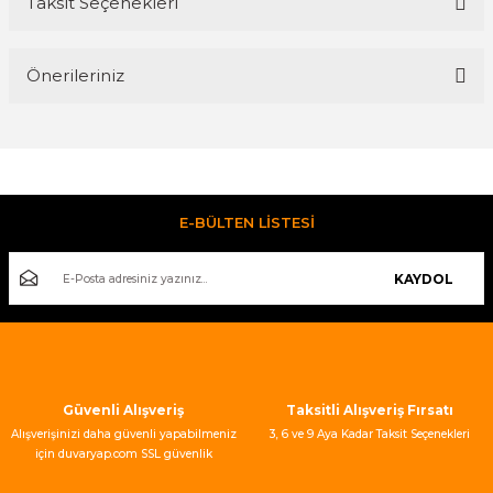
Taksit Seçenekleri
Bu ürüne ilk yorumu siz yapın!
Önerileriniz
Yorum Yaz
Bu ürünün fiyat bilgisi, resim, ürün açıklamalarında ve diğer
konularda yetersiz gördüğünüz noktaları öneri formunu
kullanarak tarafımıza iletebilirsiniz.
Görüş ve önerileriniz için teşekkür ederiz.
E-BÜLTEN LİSTESİ
Ürün resmi kalitesiz, bozuk veya görüntülenemiyor.
KAYDOL
Ürün açıklamasında eksik bilgiler bulunuyor.
Ürün bilgilerinde hatalar bulunuyor.
Ürün fiyatı diğer sitelerden daha pahalı.
Bu ürüne benzer farklı alternatifler olmalı.
Güvenli Alışveriş
Taksitli Alışveriş Fırsatı
Alışverişinizi daha güvenli yapabilmeniz
3, 6 ve 9 Aya Kadar Taksit Seçenekleri
için duvaryap.com SSL güvenlik
sertifikası kullanmaktadır.