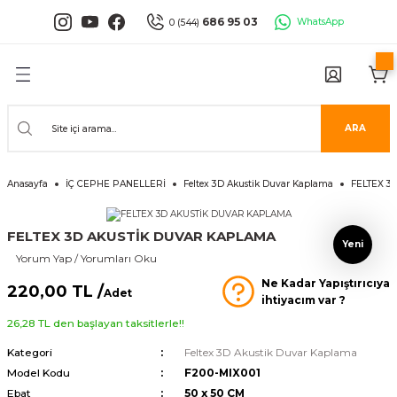
Geri Dön
Geri Dön
Geri Dön
Geri Dön
Geri Dön
Geri Dön
686 95 03
WhatsApp
0 (544)
PANELLERİ
 PANELLERİ
ALARI
ANELLER
UĞLA
RÜNLERİ
er
İ PANELLER
LLER
İPMANLARI
ARA
Serisi
NLİ PANELLER
L 30X60 CM
Anasayfa
İÇ CEPHE PANELLERİ
Feltex 3D Akustik Duvar Kaplama
FELTEX 3
isi
PANELLER
k Panel
FELTEX 3D AKUSTİK DUVAR KAPLAMA
i
İ PANELLER
LAMBRİLER
şkanlı Paneller
Yeni
Yorum Yap / Yorumları Oku
Ne Kadar Yapıştırıcıya
İLER
220,00 TL /
Adet
ihtiyacım var ?
26,28 TL den başlayan taksitlerle!!
Kategori
Feltex 3D Akustik Duvar Kaplama
Model Kodu
F200-MIX001
risi
Ebat
50 x 50 CM