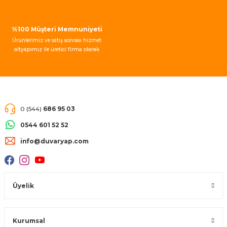
Gönder
%100 Müşteri Memnuniyeti
Ürünlerimiz ve satış sonrası hizmet
altyapımız ile üretici firma olarak
müşteri memnuniyeti garantisi
vermekteyiz.
0 (544)
686 95 03
0544 601 52 52
info@duvaryap.com
Üyelik
Kurumsal