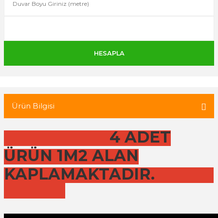
 Tuğla
tik Duvar Kaplama
Ürün Bilgisi
4 ADET
ÜRÜN 1M2 ALAN
KAPLAMAKTADIR.