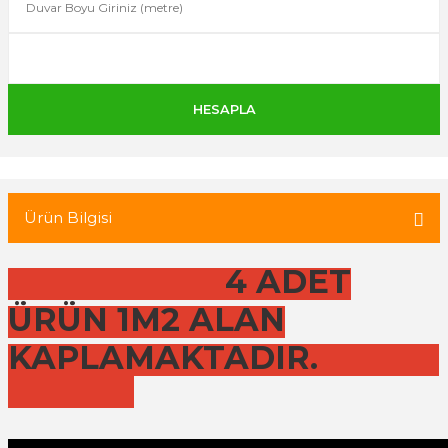
 Tuğla
tik Duvar Kaplama
Ürün Bilgisi
4 ADET
ÜRÜN 1M2 ALAN
KAPLAMAKTADIR.