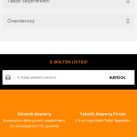
Taksit Seçenekleri
Bu ürüne ilk yorumu siz yapın!
Önerileriniz
Yorum Yaz
Bu ürünün fiyat bilgisi, resim, ürün açıklamalarında ve diğer
konularda yetersiz gördüğünüz noktaları öneri formunu
kullanarak tarafımıza iletebilirsiniz.
Görüş ve önerileriniz için teşekkür ederiz.
E-BÜLTEN LİSTESİ
Ürün resmi kalitesiz, bozuk veya görüntülenemiyor.
KAYDOL
Ürün açıklamasında eksik bilgiler bulunuyor.
Ürün bilgilerinde hatalar bulunuyor.
Ürün fiyatı diğer sitelerden daha pahalı.
Bu ürüne benzer farklı alternatifler olmalı.
Güvenli Alışveriş
Taksitli Alışveriş Fırsatı
Alışverişinizi daha güvenli yapabilmeniz
3, 6 ve 9 Aya Kadar Taksit Seçenekleri
için duvaryap.com SSL güvenlik
sertifikası kullanmaktadır.