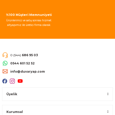
Gönder
%100 Müşteri Memnuniyeti
Ürünlerimiz ve satış sonrası hizmet
altyapımız ile üretici firma olarak
müşteri memnuniyeti garantisi
vermekteyiz.
0 (544)
686 95 03
0544 601 52 52
info@duvaryap.com
Üyelik
Kurumsal