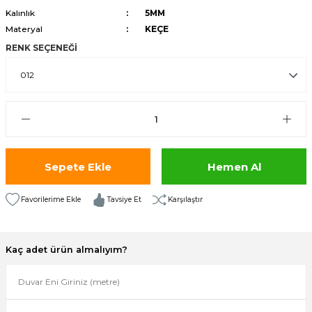
Kalınlık
5MM
isi
Materyal
KEÇE
RENK SEÇENEĞİ
risi
-685
aplama-687
i
Sepete Ekle
Hemen Al
p Serisi
Tavsiye Et
Karşılaştır
si
Kaç adet ürün almalıyım?
isi
Paneller-933