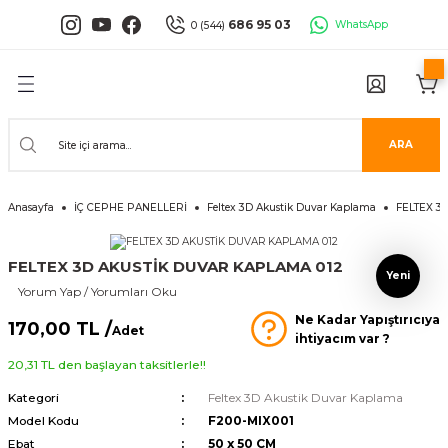
Geri Dön
Geri Dön
Geri Dön
Geri Dön
Geri Dön
Geri Dön
686 95 03
WhatsApp
0 (544)
PANELLERİ
 PANELLERİ
ALARI
ANELLER
UĞLA
RÜNLERİ
er
İ PANELLER
LLER
İPMANLARI
ARA
Serisi
NLİ PANELLER
L 30X60 CM
Anasayfa
İÇ CEPHE PANELLERİ
Feltex 3D Akustik Duvar Kaplama
FELTEX 3
isi
PANELLER
k Panel
FELTEX 3D AKUSTİK DUVAR KAPLAMA 012
i
İ PANELLER
LAMBRİLER
şkanlı Paneller
Yeni
Yorum Yap / Yorumları Oku
Ne Kadar Yapıştırıcıya
İLER
170,00 TL /
Adet
ihtiyacım var ?
20,31 TL den başlayan taksitlerle!!
Kategori
Feltex 3D Akustik Duvar Kaplama
Model Kodu
F200-MIX001
risi
Ebat
50 x 50 CM