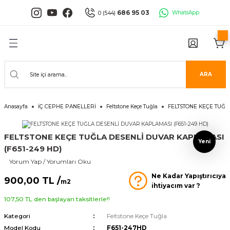
Geri Dön
Geri Dön
Geri Dön
Geri Dön
Geri Dön
Geri Dön
686 95 03
WhatsApp
0 (544)
PANELLERİ
 PANELLERİ
ALARI
ANELLER
UĞLA
RÜNLERİ
er
İ PANELLER
LLER
İPMANLARI
ARA
Serisi
NLİ PANELLER
L 30X60 CM
Anasayfa
İÇ CEPHE PANELLERİ
Feltstone Keçe Tuğla
FELTSTONE KEÇE TUĞL
isi
PANELLER
k Panel
FELTSTONE KEÇE TUĞLA DESENLİ DUVAR KAPLAMASI
i
İ PANELLER
LAMBRİLER
şkanlı Paneller
Yeni
(F651-249 HD)
Yorum Yap / Yorumları Oku
İLER
Ne Kadar Yapıştırıcıya
900,00 TL /
m2
ihtiyacım var ?
107,50 TL den başlayan taksitlerle!!
Kategori
Feltstone Keçe Tuğla
risi
Model Kodu
F651-247HD