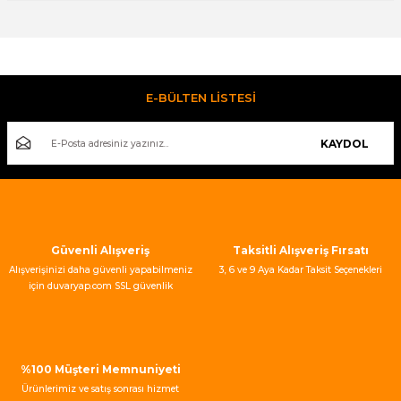
Bu ürünün fiyat bilgisi, resim, ürün açıklamalarında ve diğer
konularda yetersiz gördüğünüz noktaları öneri formunu
kullanarak tarafımıza iletebilirsiniz.
Görüş ve önerileriniz için teşekkür ederiz.
E-BÜLTEN LİSTESİ
Ürün resmi kalitesiz, bozuk veya görüntülenemiyor.
KAYDOL
Ürün açıklamasında eksik bilgiler bulunuyor.
Ürün bilgilerinde hatalar bulunuyor.
Ürün fiyatı diğer sitelerden daha pahalı.
Bu ürüne benzer farklı alternatifler olmalı.
Güvenli Alışveriş
Taksitli Alışveriş Fırsatı
Alışverişinizi daha güvenli yapabilmeniz
3, 6 ve 9 Aya Kadar Taksit Seçenekleri
için duvaryap.com SSL güvenlik
sertifikası kullanmaktadır.
Gönder
%100 Müşteri Memnuniyeti
Ürünlerimiz ve satış sonrası hizmet