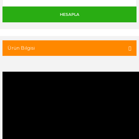
 Tuğla
tik Duvar Kaplama
Ürün Bilgisi