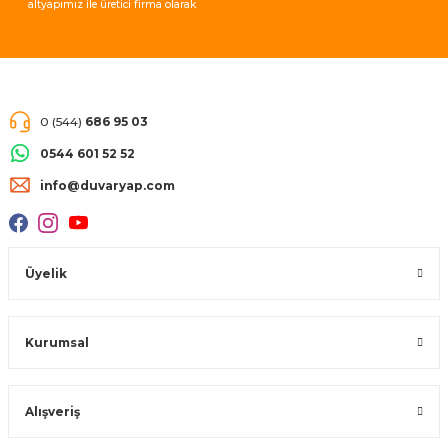
altyapımız ile üretici firma olarak
müşteri memnuniyeti garantisi
vermekteyiz.
0 (544)
686 95 03
0544 601 52 52
info@duvaryap.com
Üyelik
Kurumsal
Alışveriş