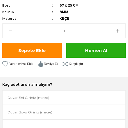
Ebat
67 x 25 CM
isi
Kalınlık
8MM
Materyal
KEÇE
risi
-685
aplama-687
Sepete Ekle
Hemen Al
i
Tavsiye Et
Karşılaştır
p Serisi
Kaç adet ürün almalıyım?
si
isi
Paneller-933