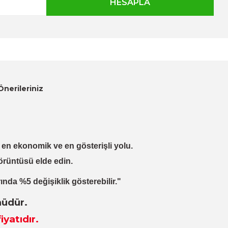
Önerileriniz
lı, en ekonomik ve en gösterişli yolu.
örüntüsü elde edin.
ında %5 değişiklik gösterebilir."
nüdür.
iyatıdır.