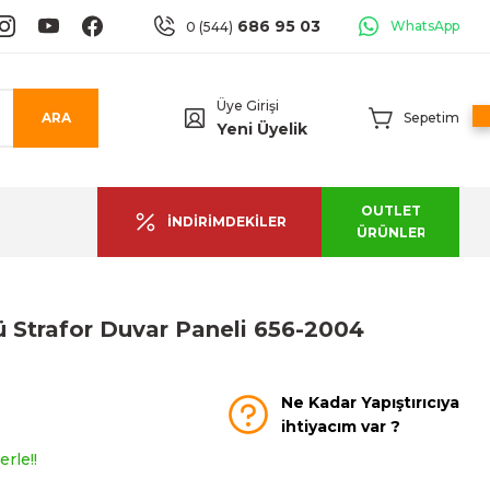
686 95 03
WhatsApp
0 (544)
Üye Girişi
ARA
Sepetim
Yeni Üyelik
OUTLET
İNDİRİMDEKİLER
ÜRÜNLER
ü Strafor Duvar Paneli 656-2004
Ne Kadar Yapıştırıcıya
ihtiyacım var ?
rle!!