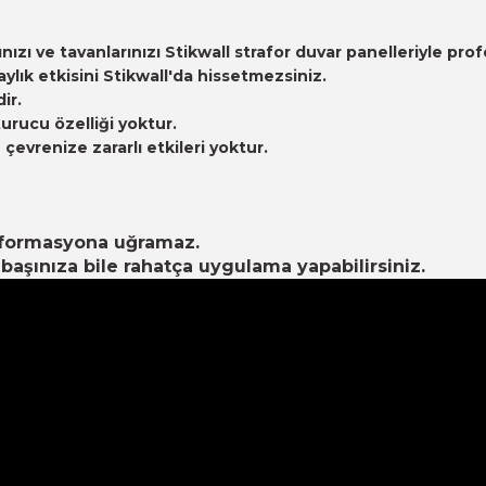
arınızı ve tavanlarınızı Stikwall strafor duvar panelleriyle
ık etkisini Stikwall'da hissetmezsiniz.
ir.
urucu özelliği yoktur.
evrenize zararlı etkileri yoktur.
eformasyona uğramaz.
aşınıza bile rahatça uygulama yapabilirsiniz.