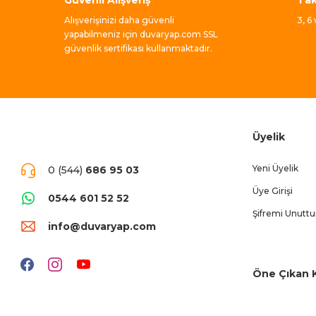
Alışverişinizi daha güvenli
3, 6
yapabilmeniz için duvaryap.com SSL
güvenlik sertifikası kullanmaktadır.
Üyelik
Yeni Üyelik
0 (544)
686 95 03
Üye Girişi
0544 601 52 52
Şifremi Unutt
info@duvaryap.com
Öne Çıkan K