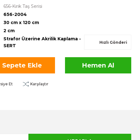
656-Kırık Taş Serisi
656-2004
30 cm x 120 cm
2 cm
Strafor Üzerine Akrilik Kaplama -
Hızlı Gönderi
SERT
Sepete Ekle
Hemen Al
siye Et
Karşılaştır