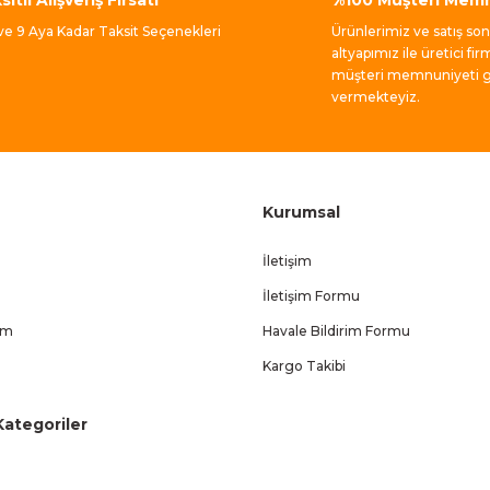
Gönder
 ve 9 Aya Kadar Taksit Seçenekleri
Ürünlerimiz ve satış so
altyapımız ile üretici fir
müşteri memnuniyeti ga
vermekteyiz.
Kurumsal
İletişim
İletişim Formu
um
Havale Bildirim Formu
Kargo Takibi
ategoriler