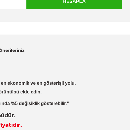
Önerileriniz
lı, en ekonomik ve en gösterişli yolu.
örüntüsü elde edin.
ında %5 değişiklik gösterebilir."
nüdür.
iyatıdır.