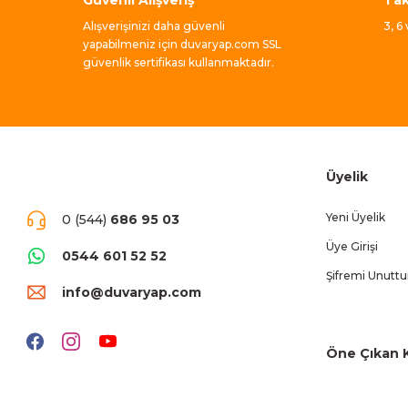
Alışverişinizi daha güvenli
3, 6
yapabilmeniz için duvaryap.com SSL
güvenlik sertifikası kullanmaktadır.
Üyelik
Yeni Üyelik
0 (544)
686 95 03
Üye Girişi
0544 601 52 52
Şifremi Unutt
info@duvaryap.com
Öne Çıkan K