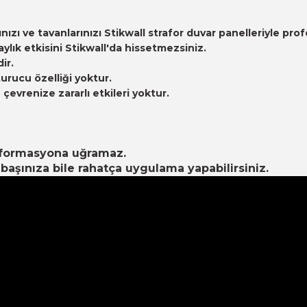
arınızı ve tavanlarınızı Stikwall strafor duvar panelleriyle
ık etkisini Stikwall'da hissetmezsiniz.
ir.
urucu özelliği yoktur.
evrenize zararlı etkileri yoktur.
eformasyona uğramaz.
aşınıza bile rahatça uygulama yapabilirsiniz.