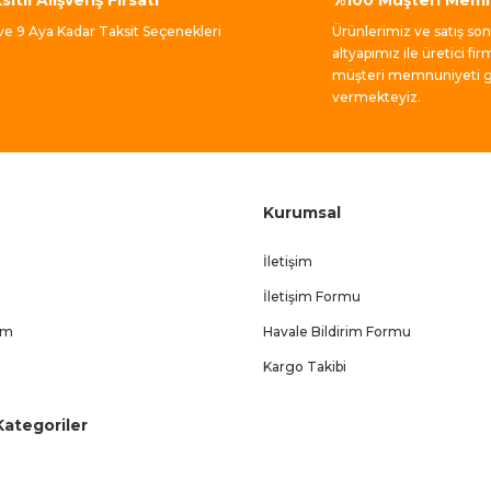
Gönder
 ve 9 Aya Kadar Taksit Seçenekleri
Ürünlerimiz ve satış so
altyapımız ile üretici fir
müşteri memnuniyeti ga
vermekteyiz.
Kurumsal
İletişim
İletişim Formu
um
Havale Bildirim Formu
Kargo Takibi
ategoriler