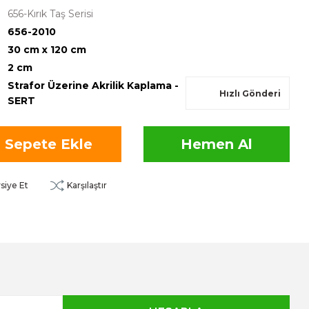
656-Kırık Taş Serisi
656-2010
30 cm x 120 cm
2 cm
Strafor Üzerine Akrilik Kaplama -
Hızlı Gönderi
SERT
Sepete Ekle
Hemen Al
siye Et
Karşılaştır