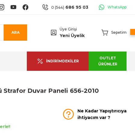
686 95 03
WhatsApp
0 (544)
Üye Girişi
ARA
Sepetim
Yeni Üyelik
OUTLET
İNDİRİMDEKİLER
ÜRÜNLER
 Strafor Duvar Paneli 656-2010
Ne Kadar Yapıştırıcıya
ihtiyacım var ?
rle!!