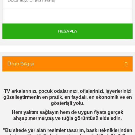
 Tuğla
tik Duvar Kaplama
Ürün Bilgisi
TV arkalarınızı, çocuk odalarınızı, ofislerinizi, işyerlerinizi
güzelleştirmenin en pratik, en faydalı, en ekonomik ve en
gösterişli yolu.
Hem yalıtım sağlayın hem de uygun fiyata gerçek
ahşap,mermer,taş ve tuğla görüntüsü elde edin.
"Bu sitede yer alan resimler tasarım, baskı tekniklerinden