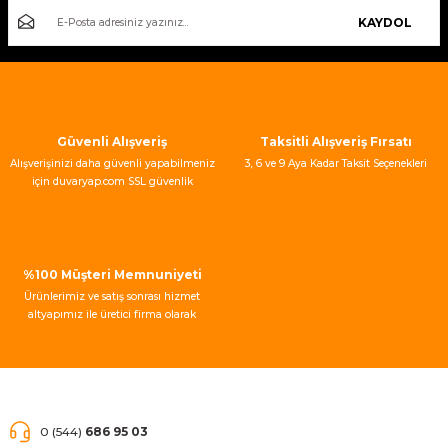
KAYDOL
Güvenli Alışveriş
Taksitli Alışveriş Fırsatı
Alışverişinizi daha güvenli yapabilmeniz
3, 6 ve 9 Aya Kadar Taksit Seçenekleri
için duvaryap.com SSL güvenlik
sertifikası kullanmaktadır.
%100 Müşteri Memnuniyeti
Ürünlerimiz ve satış sonrası hizmet
altyapımız ile üretici firma olarak
müşteri memnuniyeti garantisi
vermekteyiz.
0 (544)
686 95 03