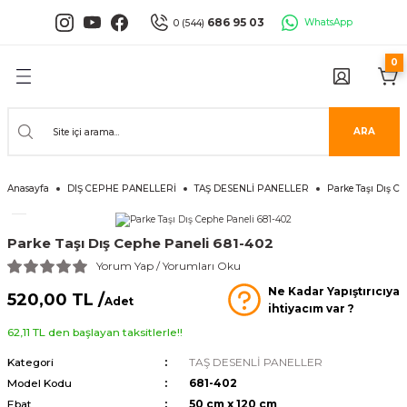
Geri Dön
Geri Dön
Geri Dön
Geri Dön
Geri Dön
Geri Dön
686 95 03
WhatsApp
0 (544)
0
PANELLERİ
 PANELLERİ
ALARI
ANELLER
UĞLA
RÜNLERİ
er
İ PANELLER
LLER
İPMANLARI
ARA
Serisi
NLİ PANELLER
L 30X60 CM
Anasayfa
DIŞ CEPHE PANELLERİ
TAŞ DESENLİ PANELLER
Parke Taşı Dış Ce
isi
PANELLER
k Panel
Parke Taşı Dış Cephe Paneli 681-402
i
İ PANELLER
LAMBRİLER
şkanlı Paneller
Yorum Yap / Yorumları Oku
Ne Kadar Yapıştırıcıya
İLER
520,00 TL /
Adet
ihtiyacım var ?
62,11 TL den başlayan taksitlerle!!
Kategori
TAŞ DESENLİ PANELLER
Model Kodu
681-402
risi
Ebat
50 cm x 120 cm