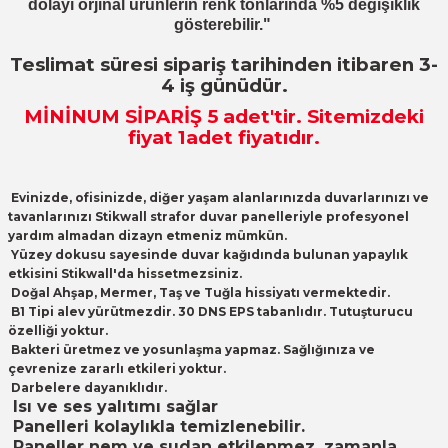
dolayı orjinal ürünlerin renk tonlarında %5 değişiklik
gösterebilir."
Teslimat süresi sipariş tarihinden itibaren 3-
4 iş günüdür.
MİNİNUM SİPARİŞ 5
adet
'tir. Sitemizdeki
fiyat 1adet fiyatıdır.
Evinizde, ofisinizde, diğer yaşam alanlarınızda duvarlarınızı ve
tavanlarınızı Stikwall strafor duvar panelleriyle profesyonel
yardım almadan dizayn etmeniz mümkün.
Yüzey dokusu sayesinde duvar kağıdında bulunan yapaylık
etkisini Stikwall'da hissetmezsiniz.
Doğal Ahşap, Mermer, Taş ve Tuğla hissiyatı vermektedir.
B1 Tipi alev yürütmezdir. 30 DNS EPS tabanlıdır. Tutuşturucu
özelliği yoktur.
Bakteri üretmez ve yosunlaşma yapmaz. Sağlığınıza ve
çevrenize zararlı etkileri yoktur.
Darbelere dayanıklıdır.
Isı ve ses yalıtımı sağlar
Panelleri kolaylıkla temizlenebilir.
Paneller nem ve sudan etkilenmez, zamanla