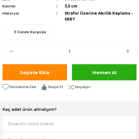
Kalınlık
3,5 cm
isi
Materyal
Strafor Üzerine Akrilik Kaplama -
SERT
risi
3 Günde Kargoda
-685
aplama-687
i
Sepete Ekle
Hemen Al
p Serisi
Tavsiye Et
Karşılaştır
si
Kaç adet ürün almalıyım?
isi
Paneller-933