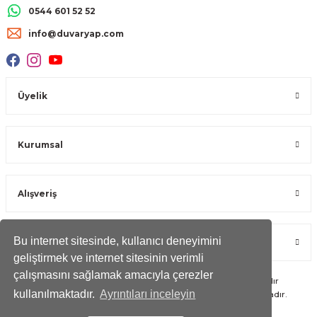
0544 601 52 52
info@duvaryap.com
Üyelik
Kurumsal
Alışveriş
Bu internet sitesinde, kullanıcı deneyimini
Öne Çıkan Kategoriler
geliştirmek ve internet sitesinin verimli
çalışmasını sağlamak amacıyla çerezler
Copyright 2023 © -
duvaryap.com
- Tüm hakları saklıdır
kullanılmaktadır.
Ayrıntıları inceleyin
Kredi kartı bilgileriniz 256bit SSL Sertifikası ile Korunmaktadır.