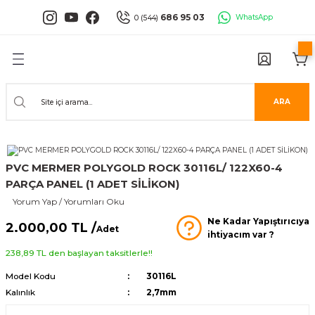
Geri Dön
Geri Dön
Geri Dön
Geri Dön
Geri Dön
Geri Dön
686 95 03
WhatsApp
0 (544)
PANELLERİ
 PANELLERİ
ALARI
ANELLER
UĞLA
RÜNLERİ
er
İ PANELLER
LLER
İPMANLARI
ARA
Serisi
NLİ PANELLER
L 30X60 CM
isi
PANELLER
k Panel
PVC MERMER POLYGOLD ROCK 30116L/ 122X60-4
PARÇA PANEL (1 ADET SİLİKON)
i
İ PANELLER
LAMBRİLER
şkanlı Paneller
Yorum Yap / Yorumları Oku
Ne Kadar Yapıştırıcıya
2.000,00 TL /
İLER
Adet
ihtiyacım var ?
238,89 TL den başlayan taksitlerle!!
Model Kodu
30116L
Kalınlık
2,7mm
risi