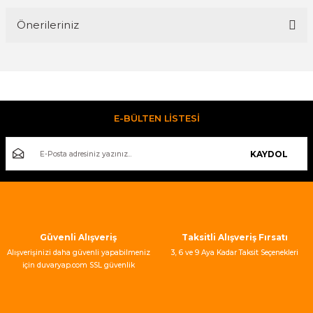
Önerileriniz
Yorum Yaz
Bu ürünün fiyat bilgisi, resim, ürün açıklamalarında ve diğer
konularda yetersiz gördüğünüz noktaları öneri formunu
kullanarak tarafımıza iletebilirsiniz.
Görüş ve önerileriniz için teşekkür ederiz.
E-BÜLTEN LİSTESİ
Ürün resmi kalitesiz, bozuk veya görüntülenemiyor.
KAYDOL
Ürün açıklamasında eksik bilgiler bulunuyor.
Ürün bilgilerinde hatalar bulunuyor.
Ürün fiyatı diğer sitelerden daha pahalı.
Bu ürüne benzer farklı alternatifler olmalı.
Güvenli Alışveriş
Taksitli Alışveriş Fırsatı
Alışverişinizi daha güvenli yapabilmeniz
3, 6 ve 9 Aya Kadar Taksit Seçenekleri
için duvaryap.com SSL güvenlik
sertifikası kullanmaktadır.
Gönder