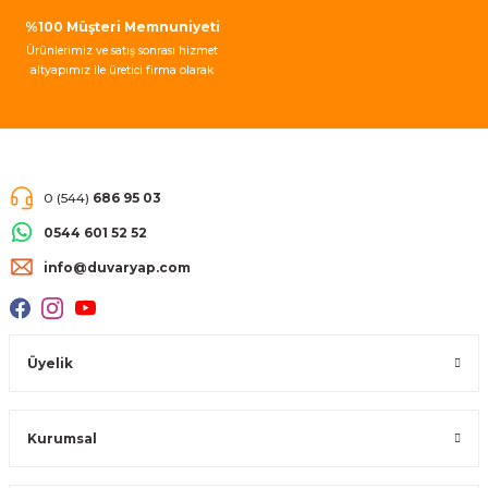
%100 Müşteri Memnuniyeti
Ürünlerimiz ve satış sonrası hizmet
altyapımız ile üretici firma olarak
müşteri memnuniyeti garantisi
vermekteyiz.
0 (544)
686 95 03
0544 601 52 52
info@duvaryap.com
Üyelik
Kurumsal