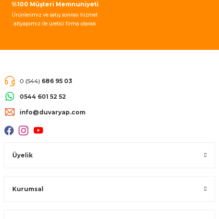
%100 Müşteri Memnuniyeti
Ürünlerimiz ve satış sonrası hizmet
altyapımız ile üretici firma olarak
müşteri memnuniyeti garantisi
vermekteyiz.
0 (544)
686 95 03
0544 601 52 52
info@duvaryap.com
Üyelik
Kurumsal