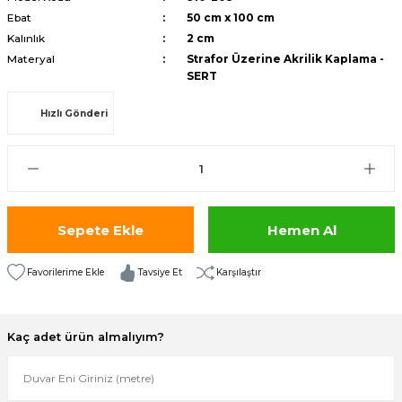
Ebat
50 cm x 100 cm
isi
Kalınlık
2 cm
Materyal
Strafor Üzerine Akrilik Kaplama -
risi
SERT
-685
Hızlı Gönderi
aplama-687
i
Sepete Ekle
Hemen Al
p Serisi
Tavsiye Et
Karşılaştır
si
isi
Kaç adet ürün almalıyım?
Paneller-933