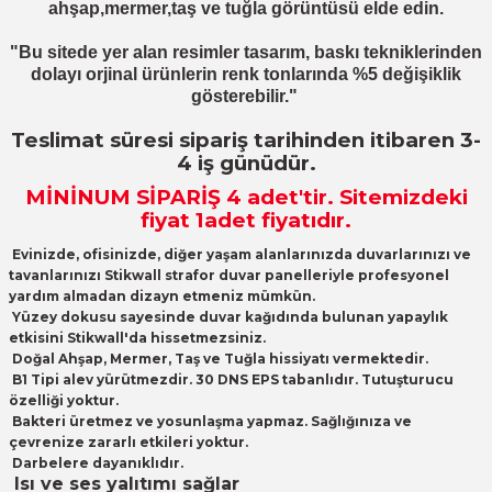
ahşap,mermer,taş ve tuğla görüntüsü elde edin.
"Bu sitede yer alan resimler tasarım, baskı tekniklerinden
dolayı orjinal ürünlerin renk tonlarında %5 değişiklik
gösterebilir."
Teslimat süresi sipariş tarihinden itibaren 3-
4 iş günüdür.
MİNİNUM SİPARİŞ 4
adet
'tir. Sitemizdeki
fiyat 1adet fiyatıdır.
Evinizde, ofisinizde, diğer yaşam alanlarınızda duvarlarınızı ve
tavanlarınızı Stikwall strafor duvar panelleriyle profesyonel
yardım almadan dizayn etmeniz mümkün.
Yüzey dokusu sayesinde duvar kağıdında bulunan yapaylık
etkisini Stikwall'da hissetmezsiniz.
Doğal Ahşap, Mermer, Taş ve Tuğla hissiyatı vermektedir.
B1 Tipi alev yürütmezdir. 30 DNS EPS tabanlıdır. Tutuşturucu
özelliği yoktur.
Bakteri üretmez ve yosunlaşma yapmaz. Sağlığınıza ve
çevrenize zararlı etkileri yoktur.
Darbelere dayanıklıdır.
Isı ve ses yalıtımı sağlar