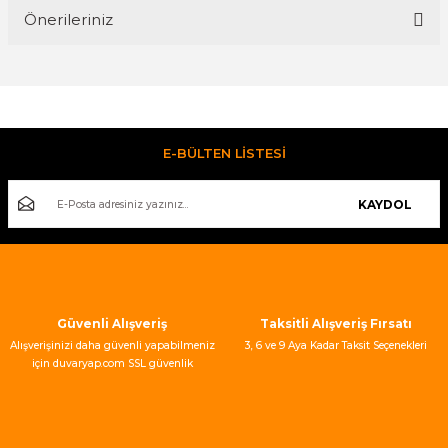
Önerileriniz
Yorum Yaz
Bu ürünün fiyat bilgisi, resim, ürün açıklamalarında ve diğer
konularda yetersiz gördüğünüz noktaları öneri formunu
kullanarak tarafımıza iletebilirsiniz.
Görüş ve önerileriniz için teşekkür ederiz.
E-BÜLTEN LİSTESİ
Ürün resmi kalitesiz, bozuk veya görüntülenemiyor.
KAYDOL
Ürün açıklamasında eksik bilgiler bulunuyor.
Ürün bilgilerinde hatalar bulunuyor.
Ürün fiyatı diğer sitelerden daha pahalı.
Bu ürüne benzer farklı alternatifler olmalı.
Güvenli Alışveriş
Taksitli Alışveriş Fırsatı
Alışverişinizi daha güvenli yapabilmeniz
3, 6 ve 9 Aya Kadar Taksit Seçenekleri
için duvaryap.com SSL güvenlik
sertifikası kullanmaktadır.
Gönder