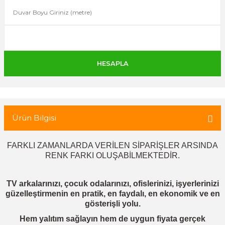
 Tuğla
tik Duvar Kaplama
Ürün Bilgisi
FARKLI ZAMANLARDA VERİLEN SİPARİŞLER ARSINDA
RENK FARKI OLUŞABİLMEKTEDİR.
TV arkalarınızı, çocuk odalarınızı, ofislerinizi, işyerlerinizi
güzelleştirmenin en pratik, en faydalı, en ekonomik ve en
gösterişli yolu.
Hem yalıtım sağlayın hem de uygun fiyata gerçek