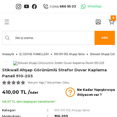
Geri Dön
Geri Dön
Geri Dön
Geri Dön
Geri Dön
Geri Dön
686 95 03
WhatsApp
0 (544)
0
PANELLERİ
 PANELLERİ
ALARI
ANELLER
UĞLA
RÜNLERİ
er
İ PANELLER
LLER
İPMANLARI
ARA
Serisi
NLİ PANELLER
L 30X60 CM
Anasayfa
İÇ CEPHE PANELLERİ
910-911-912 Ahşap Serisi
Stikwall Ahşap Gör
isi
PANELLER
k Panel
Stikwall Ahşap Görünümlü Strafor Duvar Kaplama
i
İ PANELLER
LAMBRİLER
şkanlı Paneller
Paneli 910-203
Yorum Yap / Yorumları Oku
İLER
Ne Kadar Yapıştırıcıya
410,00 TL /
Adet
ihtiyacım var ?
48,97 TL den başlayan taksitlerle!!
Kategori
910-911-912 Ahşap Serisi
risi
Model Kodu
910-203