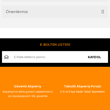
Bu ürüne ilk yorumu siz yapın!
Önerileriniz
Yorum Yaz
Bu ürünün fiyat bilgisi, resim, ürün açıklamalarında ve diğer
konularda yetersiz gördüğünüz noktaları öneri formunu
kullanarak tarafımıza iletebilirsiniz.
Görüş ve önerileriniz için teşekkür ederiz.
E-BÜLTEN LİSTESİ
Ürün resmi kalitesiz, bozuk veya görüntülenemiyor.
KAYDOL
Ürün açıklamasında eksik bilgiler bulunuyor.
Ürün bilgilerinde hatalar bulunuyor.
Ürün fiyatı diğer sitelerden daha pahalı.
Bu ürüne benzer farklı alternatifler olmalı.
Güvenli Alışveriş
Taksitli Alışveriş Fırsatı
Alışverişinizi daha güvenli yapabilmeniz
3, 6 ve 9 Aya Kadar Taksit Seçenekleri
için duvaryap.com SSL güvenlik
sertifikası kullanmaktadır.