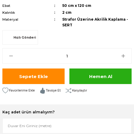
Ebat
50 cm x 120 cm
isi
Kalınlık
2 cm
Materyal
Strafor Üzerine Akrilik Kaplama -
risi
SERT
-685
Hızlı Gönderi
aplama-687
i
Sepete Ekle
Hemen Al
p Serisi
Tavsiye Et
Karşılaştır
si
isi
Kaç adet ürün almalıyım?
Paneller-933