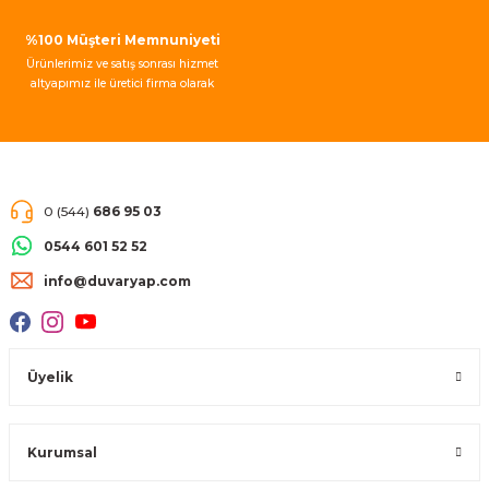
Gönder
%100 Müşteri Memnuniyeti
Ürünlerimiz ve satış sonrası hizmet
altyapımız ile üretici firma olarak
müşteri memnuniyeti garantisi
vermekteyiz.
0 (544)
686 95 03
0544 601 52 52
info@duvaryap.com
Üyelik
Kurumsal