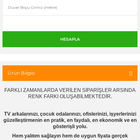
 Tuğla
tik Duvar Kaplama
Ürün Bilgisi
FARKLI ZAMANLARDA VERİLEN SİPARİŞLER ARSINDA
RENK FARKI OLUŞABİLMEKTEDİR.
TV arkalarınızı, çocuk odalarınızı, ofislerinizi, işyerlerinizi
güzelleştirmenin en pratik, en faydalı, en ekonomik ve en
gösterişli yolu.
Hem yalıtım sağlayın hem de uygun fiyata gerçek