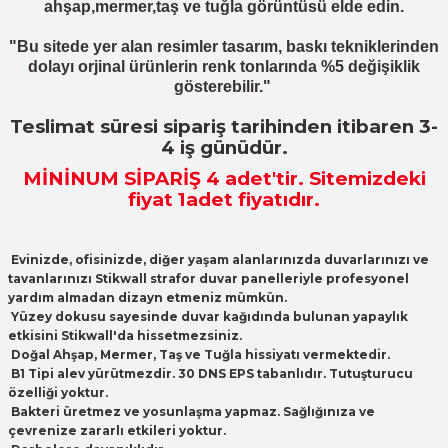
ahşap,mermer,taş ve tuğla görüntüsü elde edin.
"Bu sitede yer alan resimler tasarım, baskı tekniklerinden
dolayı orjinal ürünlerin renk tonlarında %5 değişiklik
gösterebilir."
Teslimat süresi sipariş tarihinden itibaren 3-
4 iş günüdür.
MİNİNUM SİPARİŞ 4
adet
'tir. Sitemizdeki
fiyat 1adet fiyatıdır.
Evinizde, ofisinizde, diğer yaşam alanlarınızda duvarlarınızı ve
tavanlarınızı Stikwall strafor duvar panelleriyle profesyonel
yardım almadan dizayn etmeniz mümkün.
Yüzey dokusu sayesinde duvar kağıdında bulunan yapaylık
etkisini Stikwall'da hissetmezsiniz.
Doğal Ahşap, Mermer, Taş ve Tuğla hissiyatı vermektedir.
B1 Tipi alev yürütmezdir. 30 DNS EPS tabanlıdır. Tutuşturucu
özelliği yoktur.
Bakteri üretmez ve yosunlaşma yapmaz. Sağlığınıza ve
çevrenize zararlı etkileri yoktur.