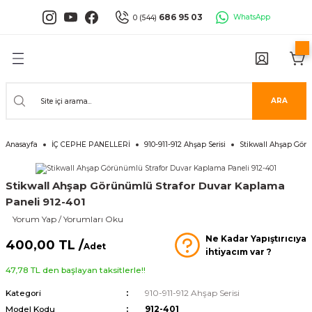
Geri Dön
Geri Dön
Geri Dön
Geri Dön
Geri Dön
Geri Dön
686 95 03
WhatsApp
0 (544)
PANELLERİ
 PANELLERİ
ALARI
ANELLER
UĞLA
RÜNLERİ
er
İ PANELLER
LLER
İPMANLARI
ARA
Serisi
NLİ PANELLER
L 30X60 CM
Anasayfa
İÇ CEPHE PANELLERİ
910-911-912 Ahşap Serisi
Stikwall Ahşap Görü
isi
PANELLER
k Panel
Stikwall Ahşap Görünümlü Strafor Duvar Kaplama
i
İ PANELLER
LAMBRİLER
şkanlı Paneller
Paneli 912-401
Yorum Yap / Yorumları Oku
İLER
Ne Kadar Yapıştırıcıya
400,00 TL /
Adet
ihtiyacım var ?
47,78 TL den başlayan taksitlerle!!
Kategori
910-911-912 Ahşap Serisi
risi
Model Kodu
912-401