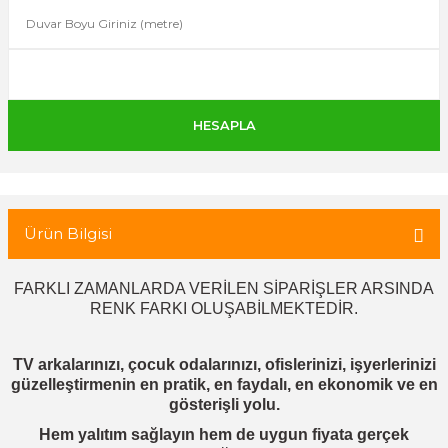
 Tuğla
tik Duvar Kaplama
Ürün Bilgisi
FARKLI ZAMANLARDA VERİLEN SİPARİŞLER ARSINDA
RENK FARKI OLUŞABİLMEKTEDİR.
TV arkalarınızı, çocuk odalarınızı, ofislerinizi, işyerlerinizi
güzelleştirmenin en pratik, en faydalı, en ekonomik ve en
gösterişli yolu.
Hem yalıtım sağlayın hem de uygun fiyata gerçek