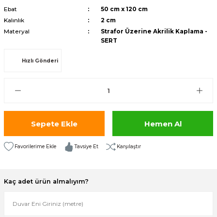
Ebat
50 cm x 120 cm
isi
Kalınlık
2 cm
Materyal
Strafor Üzerine Akrilik Kaplama -
risi
SERT
-685
Hızlı Gönderi
aplama-687
i
Sepete Ekle
Hemen Al
p Serisi
Tavsiye Et
Karşılaştır
si
isi
Kaç adet ürün almalıyım?
Paneller-933