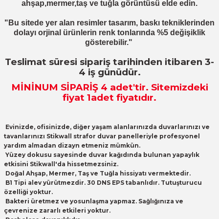
ahşap,mermer,taş ve tuğla görüntüsü elde edin.
"Bu sitede yer alan resimler tasarım, baskı tekniklerinden
dolayı orjinal ürünlerin renk tonlarında %5 değişiklik
gösterebilir."
Teslimat süresi sipariş tarihinden itibaren 3-
4 iş günüdür.
MİNİNUM SİPARİŞ 4
adet
'tir. Sitemizdeki
fiyat 1adet fiyatıdır.
Evinizde, ofisinizde, diğer yaşam alanlarınızda duvarlarınızı ve
tavanlarınızı Stikwall strafor duvar panelleriyle profesyonel
yardım almadan dizayn etmeniz mümkün.
Yüzey dokusu sayesinde duvar kağıdında bulunan yapaylık
etkisini Stikwall'da hissetmezsiniz.
Doğal Ahşap, Mermer, Taş ve Tuğla hissiyatı vermektedir.
B1 Tipi alev yürütmezdir. 30 DNS EPS tabanlıdır. Tutuşturucu
özelliği yoktur.
Bakteri üretmez ve yosunlaşma yapmaz. Sağlığınıza ve
çevrenize zararlı etkileri yoktur.