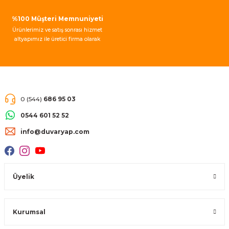
Gönder
%100 Müşteri Memnuniyeti
Ürünlerimiz ve satış sonrası hizmet
altyapımız ile üretici firma olarak
müşteri memnuniyeti garantisi
vermekteyiz.
0 (544)
686 95 03
0544 601 52 52
info@duvaryap.com
Üyelik
Kurumsal