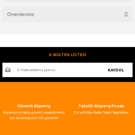
Bu ürüne ilk yorumu siz yapın!
Önerileriniz
Yorum Yaz
Bu ürünün fiyat bilgisi, resim, ürün açıklamalarında ve diğer
konularda yetersiz gördüğünüz noktaları öneri formunu
kullanarak tarafımıza iletebilirsiniz.
Görüş ve önerileriniz için teşekkür ederiz.
E-BÜLTEN LİSTESİ
Ürün resmi kalitesiz, bozuk veya görüntülenemiyor.
KAYDOL
Ürün açıklamasında eksik bilgiler bulunuyor.
Ürün bilgilerinde hatalar bulunuyor.
Ürün fiyatı diğer sitelerden daha pahalı.
Bu ürüne benzer farklı alternatifler olmalı.
Güvenli Alışveriş
Taksitli Alışveriş Fırsatı
Alışverişinizi daha güvenli yapabilmeniz
3, 6 ve 9 Aya Kadar Taksit Seçenekleri
için duvaryap.com SSL güvenlik
sertifikası kullanmaktadır.