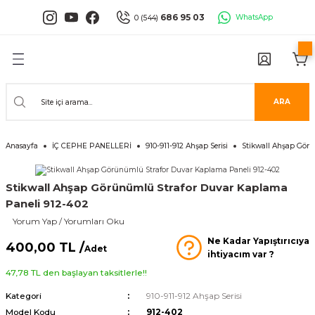
Geri Dön
Geri Dön
Geri Dön
Geri Dön
Geri Dön
Geri Dön
686 95 03
WhatsApp
0 (544)
PANELLERİ
 PANELLERİ
ALARI
ANELLER
UĞLA
RÜNLERİ
er
İ PANELLER
LLER
İPMANLARI
ARA
Serisi
NLİ PANELLER
L 30X60 CM
Anasayfa
İÇ CEPHE PANELLERİ
910-911-912 Ahşap Serisi
Stikwall Ahşap Gör
isi
PANELLER
k Panel
Stikwall Ahşap Görünümlü Strafor Duvar Kaplama
i
İ PANELLER
LAMBRİLER
şkanlı Paneller
Paneli 912-402
Yorum Yap / Yorumları Oku
İLER
Ne Kadar Yapıştırıcıya
400,00 TL /
Adet
ihtiyacım var ?
47,78 TL den başlayan taksitlerle!!
Kategori
910-911-912 Ahşap Serisi
risi
Model Kodu
912-402