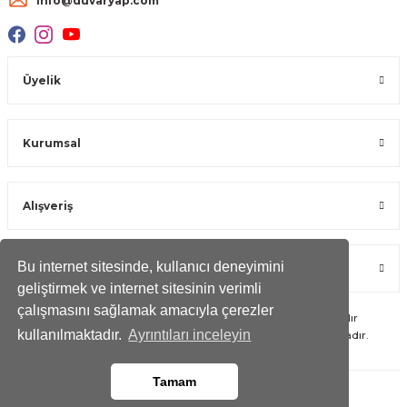
info@duvaryap.com
Üyelik
Kurumsal
Alışveriş
Bu internet sitesinde, kullanıcı deneyimini
Öne Çıkan Kategoriler
geliştirmek ve internet sitesinin verimli
çalışmasını sağlamak amacıyla çerezler
Copyright 2023 © -
duvaryap.com
- Tüm hakları saklıdır
kullanılmaktadır.
Ayrıntıları inceleyin
Kredi kartı bilgileriniz 256bit SSL Sertifikası ile Korunmaktadır.
Tamam