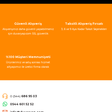
Ürün bilgilerinde hatalar bulunuyor.
Ürün fiyatı diğer sitelerden daha pahalı.
Bu ürüne benzer farklı alternatifler olmalı.
Güvenli Alışveriş
Taksitli Alışveriş Fırsatı
Alışverişinizi daha güvenli yapabilmeniz
3, 6 ve 9 Aya Kadar Taksit Seçenekleri
için duvaryap.com SSL güvenlik
sertifikası kullanmaktadır.
Gönder
%100 Müşteri Memnuniyeti
Ürünlerimiz ve satış sonrası hizmet
altyapımız ile üretici firma olarak
müşteri memnuniyeti garantisi
vermekteyiz.
0 (544)
686 95 03
0544 601 52 52