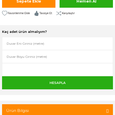
Sepete Ekle
Hemen Al
isi
Tavsiye Et
Karşılaştır
risi
-685
Kaç adet ürün almalıyım?
aplama-687
i
p Serisi
si
isi
Paneller-933
Ürün Bilgisi