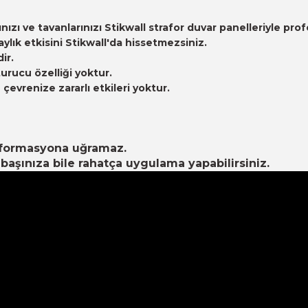
arınızı ve tavanlarınızı Stikwall strafor duvar panelleriyle
ık etkisini Stikwall'da hissetmezsiniz.
ir.
urucu özelliği yoktur.
evrenize zararlı etkileri yoktur.
eformasyona uğramaz.
aşınıza bile rahatça uygulama yapabilirsiniz.