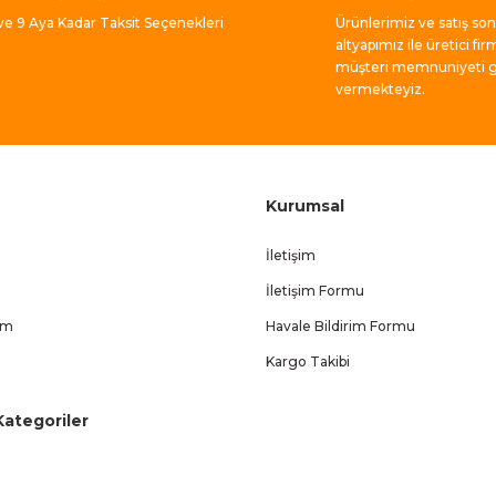
Gönder
 ve 9 Aya Kadar Taksit Seçenekleri
Ürünlerimiz ve satış so
altyapımız ile üretici fir
müşteri memnuniyeti ga
vermekteyiz.
Kurumsal
İletişim
İletişim Formu
um
Havale Bildirim Formu
Kargo Takibi
ategoriler