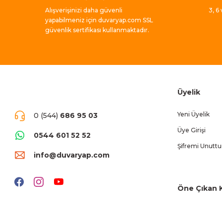
Alışverişinizi daha güvenli
3, 6
yapabilmeniz için duvaryap.com SSL
güvenlik sertifikası kullanmaktadır.
Üyelik
Yeni Üyelik
0 (544)
686 95 03
Üye Girişi
0544 601 52 52
Şifremi Unutt
info@duvaryap.com
Öne Çıkan K