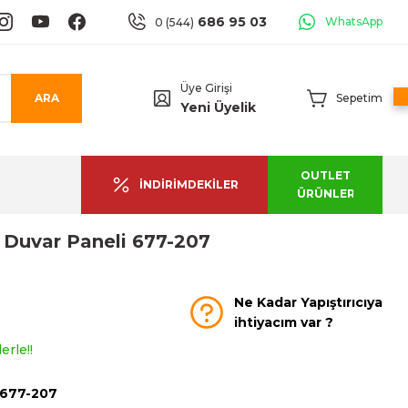
686 95 03
WhatsApp
0 (544)
Üye Girişi
ARA
Sepetim
Yeni Üyelik
OUTLET
İNDİRİMDEKİLER
ÜRÜNLER
r Duvar Paneli 677-207
Ne Kadar Yapıştırıcıya
ihtiyacım var ?
erle!!
677-207