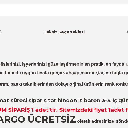
)
Taksit Seçenekleri
fislerinizi, işyerlerinizi güzelleştirmenin en pratik, en fayda
ın hem de uygun fiyata gerçek ahşap,mermer,taş ve tuğla g
rım, baskı tekniklerinden dolayı orjinal ürünlerin renk tonlar
mat süresi sipariş tarihinden itibaren 3-4 iş gü
UM SİPARİŞ
1 adet
'tir. Sitemizdeki fiyat 1adet f
ARGO ÜCRETSİZ
olarak adresinize gönder