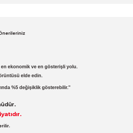
Önerileriniz
lı, en ekonomik ve en gösterişli yolu.
örüntüsü elde edin.
ında %5 değişiklik gösterebilir."
nüdür.
iyatıdır.
ilir.