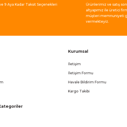
 ve 9 Aya Kadar Taksit Seçenekleri
Ürünlerimiz ve satış so
altyapımız ile üretici fir
Gönder
müşteri memnuniyeti ga
vermekteyiz.
Kurumsal
İletişim
İletişim Formu
um
Havale Bildirim Formu
Kargo Takibi
ategoriler