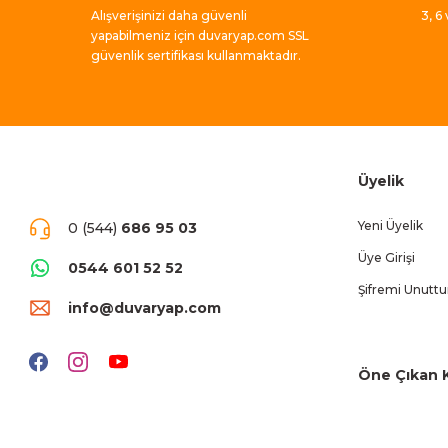
Alışverişinizi daha güvenli
3, 6
yapabilmeniz için duvaryap.com SSL
güvenlik sertifikası kullanmaktadır.
Üyelik
Yeni Üyelik
0 (544)
686 95 03
Üye Girişi
0544 601 52 52
Şifremi Unutt
info@duvaryap.com
Öne Çıkan K