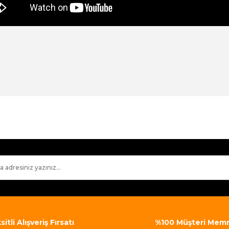
ularda yetersiz gördüğünüz noktaları öneri formunu kullanarak tarafımı
Bu ürüne ilk yorumu siz yapın!
Yorum Yaz
itli Alışveriş Fırsatı
%100 Müşteri Memn