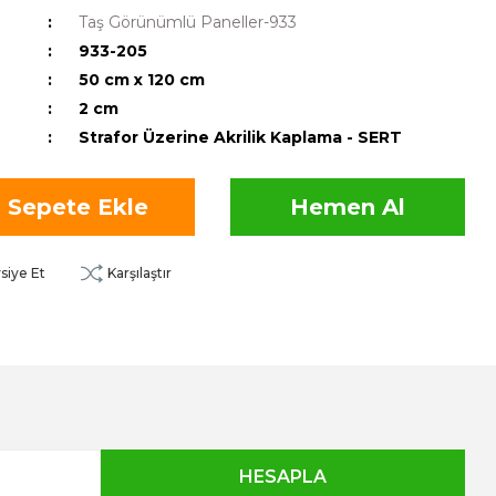
Taş Görünümlü Paneller-933
933-205
50 cm x 120 cm
2 cm
Strafor Üzerine Akrilik Kaplama - SERT
Sepete Ekle
Hemen Al
siye Et
Karşılaştır