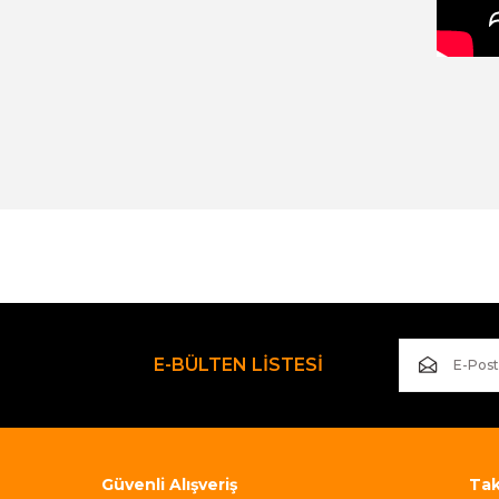
Bu ürünün fiyat bilgisi, resim, ürün açıklamalarında ve diğer kon
Görüş ve önerileriniz için teşekkür ederiz.
Ürün resmi kalitesiz, bozuk veya görüntülenemiyor.
Ürün açıklamasında eksik bilgiler bulunuyor.
Ürün bilgilerinde hatalar bulunuyor.
E-BÜLTEN LİSTESİ
Ürün fiyatı diğer sitelerden daha pahalı.
Bu ürüne benzer farklı alternatifler olmalı.
Güvenli Alışveriş
Taks