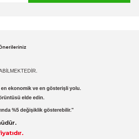
Önerileriniz
ABİLMEKTEDİR.
lı, en ekonomik ve en gösterişli yolu.
örüntüsü elde edin.
ında %5 değişiklik gösterebilir."
nüdür.
iyatıdır.