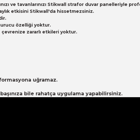
arınızı ve tavanlarınızı Stikwall strafor duvar panelleriyle
ık etkisini Stikwall'da hissetmezsiniz.
ir.
urucu özelliği yoktur.
evrenize zararlı etkileri yoktur.
eformasyona uğramaz.
aşınıza bile rahatça uygulama yapabilirsiniz.