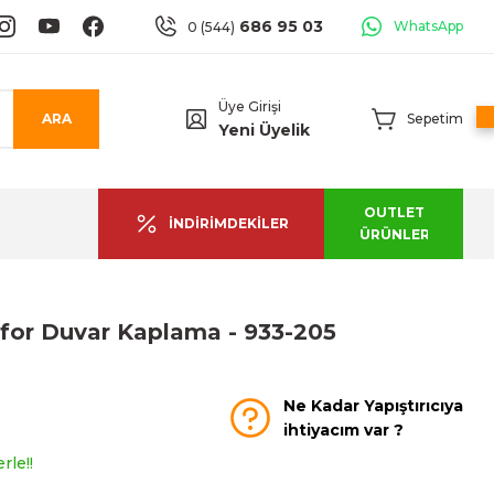
686 95 03
WhatsApp
0 (544)
Üye Girişi
ARA
Sepetim
Yeni Üyelik
OUTLET
İNDİRİMDEKİLER
ÜRÜNLER
for Duvar Kaplama - 933-205
Ne Kadar Yapıştırıcıya
ihtiyacım var ?
rle!!