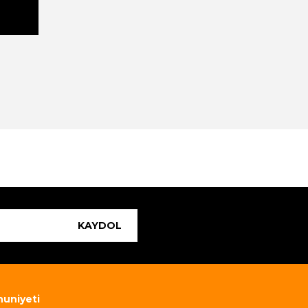
za iletebilirsiniz.
KAYDOL
uniyeti