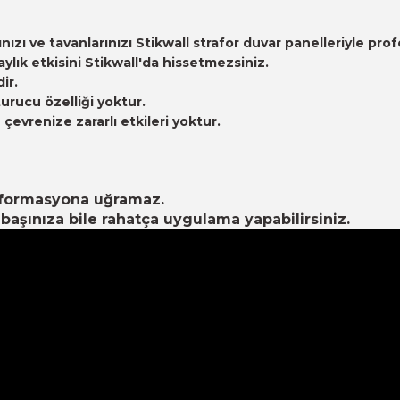
arınızı ve tavanlarınızı Stikwall strafor duvar panelleriyle
ık etkisini Stikwall'da hissetmezsiniz.
ir.
urucu özelliği yoktur.
evrenize zararlı etkileri yoktur.
eformasyona uğramaz.
aşınıza bile rahatça uygulama yapabilirsiniz.