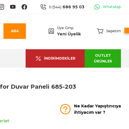
686 95 03
WhatsApp
0 (544)
Üye Girişi
ARA
Sepetim
Yeni Üyelik
OUTLET
İNDİRİMDEKİLER
ÜRÜNLER
for Duvar Paneli 685-203
Ne Kadar Yapıştırıcıya
ihtiyacım var ?
rle!!