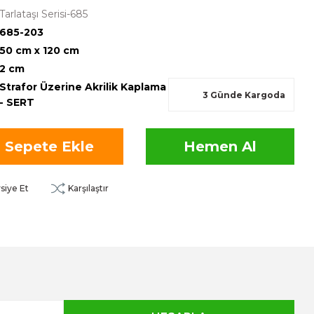
Tarlataşı Serisi-685
685-203
50 cm x 120 cm
2 cm
Strafor Üzerine Akrilik Kaplama
3 Günde Kargoda
- SERT
Sepete Ekle
Hemen Al
siye Et
Karşılaştır