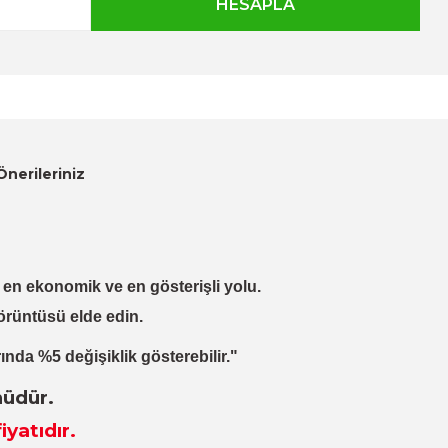
Önerileriniz
lı, en ekonomik ve en gösterişli yolu.
örüntüsü elde edin.
ında %5 değişiklik gösterebilir."
nüdür.
iyatıdır.