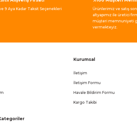
Gönder
 ve 9 Aya Kadar Taksit Seçenekleri
Ürünlerimiz ve satış so
altyapımız ile üretici fir
müşteri memnuniyeti ga
vermekteyiz.
Kurumsal
İletişim
İletişim Formu
um
Havale Bildirim Formu
Kargo Takibi
ategoriler