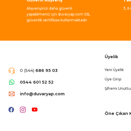
Alışverişinizi daha güvenli
3, 6
yapabilmeniz için duvaryap.com SSL
güvenlik sertifikası kullanmaktadır.
Üyelik
Yeni Üyelik
0 (544)
686 95 03
Üye Girişi
0544 601 52 52
Şifremi Unutt
info@duvaryap.com
Öne Çıkan K