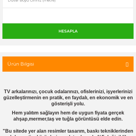
 Tuğla
tik Duvar Kaplama
Ürün Bilgisi
TV arkalarınızı, çocuk odalarınızı, ofislerinizi, işyerlerinizi
güzelleştirmenin en pratik, en faydalı, en ekonomik ve en
gösterişli yolu.
Hem yalıtım sağlayın hem de uygun fiyata gerçek
ahşap,mermer,taş ve tuğla görüntüsü elde edin.
"Bu sitede yer alan resimler tasarım, baskı tekniklerinden