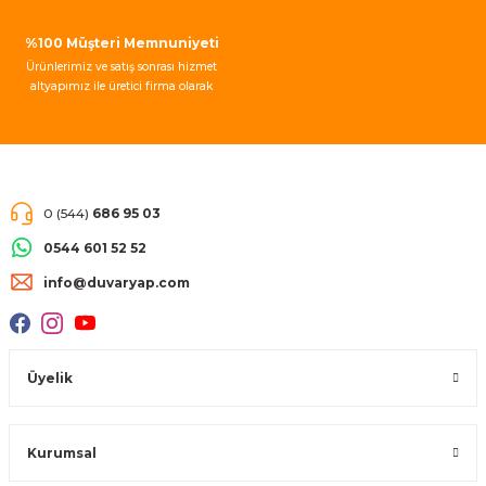
210,00 TL
%100 Müşteri Memnuniyeti
Ürünlerimiz ve satış sonrası hizmet
altyapımız ile üretici firma olarak
müşteri memnuniyeti garantisi
vermekteyiz.
0 (544)
686 95 03
0544 601 52 52
info@duvaryap.com
Üyelik
Kurumsal