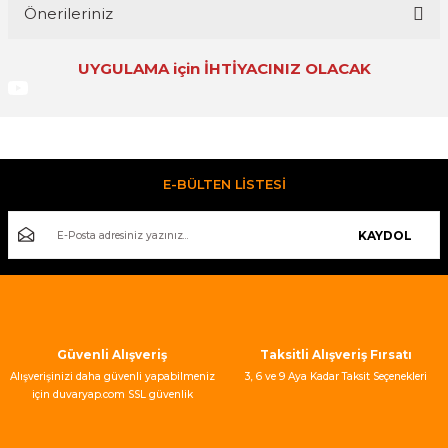
Önerileriniz
Yorum Yaz
UYGULAMA için İHTİYACINIZ OLACAK
Bu ürünün fiyat bilgisi, resim, ürün açıklamalarında ve diğer
konularda yetersiz gördüğünüz noktaları öneri formunu
kullanarak tarafımıza iletebilirsiniz.
Görüş ve önerileriniz için teşekkür ederiz.
Fivestar 3*16 Şerit Metre
Ürün resmi kalitesiz, bozuk veya görüntülenemiyor.
E-BÜLTEN LİSTESİ
Ürün açıklamasında eksik bilgiler bulunuyor.
Ürün bilgilerinde hatalar bulunuyor.
KAYDOL
180,00 TL
Ürün fiyatı diğer sitelerden daha pahalı.
Bu ürüne benzer farklı alternatifler olmalı.
Videolu Ürün
Güvenli Alışveriş
Taksitli Alışveriş Fırsatı
Stikwall Fix Duvar Paneli ve Çıtası Montaj Yapıştırıcısı
Alışverişinizi daha güvenli yapabilmeniz
3, 6 ve 9 Aya Kadar Taksit Seçenekleri
için duvaryap.com SSL güvenlik
sertifikası kullanmaktadır.
Gönder