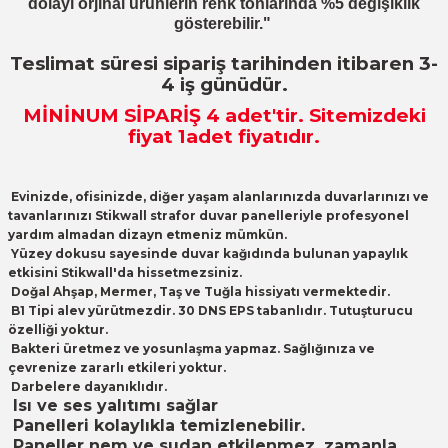
dolayı orjinal ürünlerin renk tonlarında %5 değişiklik
gösterebilir."
Teslimat süresi sipariş tarihinden itibaren 3-
4 iş günüdür.
MİNİNUM SİPARİŞ 4
adet
'tir. Sitemizdeki
fiyat 1adet fiyatıdır.
Evinizde, ofisinizde, diğer yaşam alanlarınızda duvarlarınızı ve
tavanlarınızı Stikwall strafor duvar panelleriyle profesyonel
yardım almadan dizayn etmeniz mümkün.
Yüzey dokusu sayesinde duvar kağıdında bulunan yapaylık
etkisini Stikwall'da hissetmezsiniz.
Doğal Ahşap, Mermer, Taş ve Tuğla hissiyatı vermektedir.
B1 Tipi alev yürütmezdir. 30 DNS EPS tabanlıdır. Tutuşturucu
özelliği yoktur.
Bakteri üretmez ve yosunlaşma yapmaz. Sağlığınıza ve
çevrenize zararlı etkileri yoktur.
Darbelere dayanıklıdır.
Isı ve ses yalıtımı sağlar
Panelleri kolaylıkla temizlenebilir.
Paneller nem ve sudan etkilenmez, zamanla