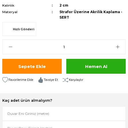
Kalınlık
2 cm
isi
Materyal
Strafor Üzerine Akrilik Kaplama -
SERT
risi
Hızlı Gönderi
-685
aplama-687
i
Sepete Ekle
Hemen Al
p Serisi
Tavsiye Et
Karşılaştır
si
Kaç adet ürün almalıyım?
isi
Paneller-933