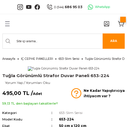
Geri Dön
Geri Dön
Geri Dön
Geri Dön
Geri Dön
Geri Dön
686 95 03
WhatsApp
0 (544)
PANELLERİ
 PANELLERİ
ALARI
ANELLER
UĞLA
RÜNLERİ
er
İ PANELLER
LLER
İPMANLARI
ARA
Serisi
NLİ PANELLER
L 30X60 CM
Anasayfa
İÇ CEPHE PANELLERİ
653-Slim Serisi
Tuğla Görünümlü Strafor Duv
isi
PANELLER
k Panel
Tuğla Görünümlü Strafor Duvar Paneli 653-224
i
İ PANELLER
LAMBRİLER
şkanlı Paneller
Yorum Yap / Yorumları Oku
Ne Kadar Yapıştırıcıya
İLER
495,00 TL /
Adet
ihtiyacım var ?
59,13 TL den başlayan taksitlerle!!
Kategori
653-Slim Serisi
Model Kodu
653-224
risi
Ebat
50 cm x 120 cm