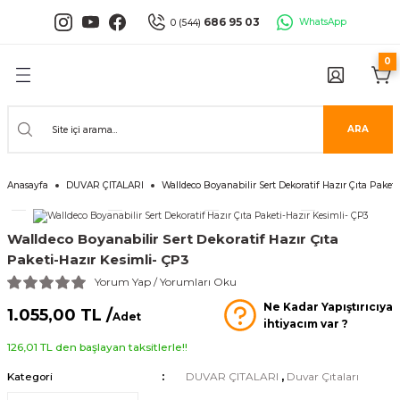
Geri Dön
Geri Dön
Geri Dön
Geri Dön
Geri Dön
Geri Dön
686 95 03
WhatsApp
0 (544)
0
PANELLERİ
 PANELLERİ
ALARI
ANELLER
UĞLA
RÜNLERİ
er
İ PANELLER
LLER
İPMANLARI
ARA
Serisi
NLİ PANELLER
L 30X60 CM
Anasayfa
DUVAR ÇITALARI
Walldeco Boyanabilir Sert Dekoratif Hazır Çıta Paket
isi
PANELLER
k Panel
Walldeco Boyanabilir Sert Dekoratif Hazır Çıta
i
İ PANELLER
LAMBRİLER
şkanlı Paneller
Paketi-Hazır Kesimli- ÇP3
Yorum Yap / Yorumları Oku
İLER
Ne Kadar Yapıştırıcıya
1.055,00 TL /
Adet
ihtiyacım var ?
126,01 TL den başlayan taksitlerle!!
Kategori
DUVAR ÇITALARI
,
Duvar Çıtaları
risi