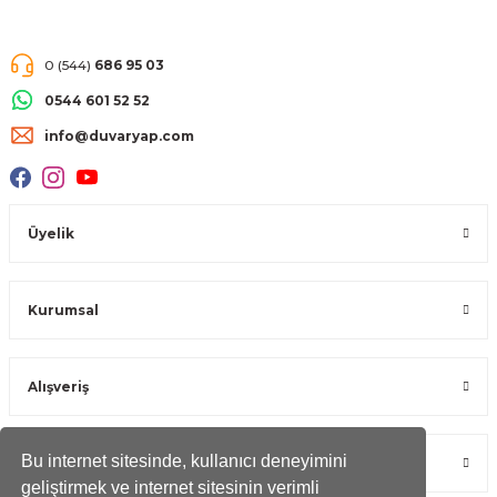
0 (544)
686 95 03
0544 601 52 52
info@duvaryap.com
Üyelik
Kurumsal
Alışveriş
Bu internet sitesinde, kullanıcı deneyimini
Öne Çıkan Kategoriler
geliştirmek ve internet sitesinin verimli