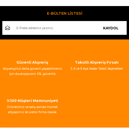
kullanarak tarafımıza iletebilirsiniz.
Görüş ve önerileriniz için teşekkür ederiz.
E-BÜLTEN LİSTESİ
Ürün resmi kalitesiz, bozuk veya görüntülenemiyor.
KAYDOL
Ürün açıklamasında eksik bilgiler bulunuyor.
Ürün bilgilerinde hatalar bulunuyor.
Ürün fiyatı diğer sitelerden daha pahalı.
Bu ürüne benzer farklı alternatifler olmalı.
Güvenli Alışveriş
Taksitli Alışveriş Fırsatı
Alışverişinizi daha güvenli yapabilmeniz
3, 6 ve 9 Aya Kadar Taksit Seçenekleri
için duvaryap.com SSL güvenlik
sertifikası kullanmaktadır.
Gönder
%100 Müşteri Memnuniyeti
Ürünlerimiz ve satış sonrası hizmet
altyapımız ile üretici firma olarak
müşteri memnuniyeti garantisi
vermekteyiz.