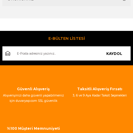
Yorum Yaz
Bu ürünün fiyat bilgisi, resim, ürün açıklamalarında ve diğer
konularda yetersiz gördüğünüz noktaları öneri formunu
kullanarak tarafımıza iletebilirsiniz.
Görüş ve önerileriniz için teşekkür ederiz.
E-BÜLTEN LİSTESİ
Ürün resmi kalitesiz, bozuk veya görüntülenemiyor.
KAYDOL
Ürün açıklamasında eksik bilgiler bulunuyor.
Ürün bilgilerinde hatalar bulunuyor.
Ürün fiyatı diğer sitelerden daha pahalı.
Bu ürüne benzer farklı alternatifler olmalı.
Güvenli Alışveriş
Taksitli Alışveriş Fırsatı
Alışverişinizi daha güvenli yapabilmeniz
3, 6 ve 9 Aya Kadar Taksit Seçenekleri
için duvaryap.com SSL güvenlik
sertifikası kullanmaktadır.
Gönder
%100 Müşteri Memnuniyeti