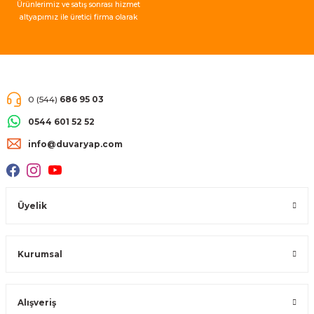
Ürünlerimiz ve satış sonrası hizmet
altyapımız ile üretici firma olarak
müşteri memnuniyeti garantisi
vermekteyiz.
0 (544)
686 95 03
0544 601 52 52
info@duvaryap.com
Üyelik
Kurumsal
Alışveriş