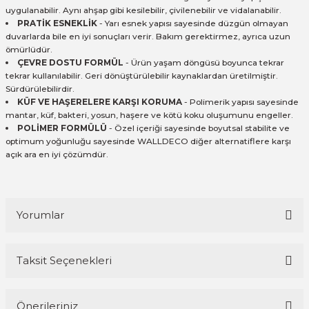
uygulanabilir. Aynı ahşap gibi kesilebilir, çivilenebilir ve vidalanabilir.
PRATİK ESNEKLİK
- Yarı esnek yapısı sayesinde düzgün olmayan
duvarlarda bile en iyi sonuçları verir. Bakım gerektirmez, ayrıca uzun
ömürlüdür.
ÇEVRE DOSTU FORMÜL
- Ürün yaşam döngüsü boyunca tekrar
tekrar kullanılabilir. Geri dönüştürülebilir kaynaklardan üretilmiştir.
Sürdürülebilirdir.
KÜF VE HAŞERELERE KARŞI KORUMA
- Polimerik yapısı sayesinde
mantar, küf, bakteri, yosun, haşere ve kötü koku oluşumunu engeller.
POLİMER FORMÜLÜ
- Özel içeriği sayesinde boyutsal stabilite ve
optimum yoğunluğu sayesinde WALLDECO diğer alternatiflere karşı
açık ara en iyi çözümdür.
Yorumlar
Taksit Seçenekleri
Bu ürüne ilk yorumu siz yapın!
Önerileriniz