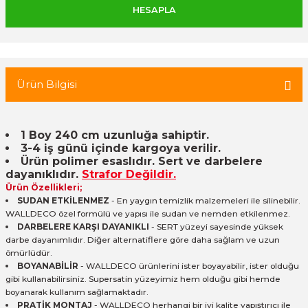
 Tuğla
tik Duvar Kaplama
Ürün Bilgisi
1 Boy 240 cm uzunluğa sahiptir.
3-4 iş günü içinde kargoya verilir.
Ürün polimer esaslıdır. Sert ve darbelere
dayanıklıdır.
Strafor Değildir.
Ürün Özellikleri;
SUDAN ETKİLENMEZ
- En yaygın temizlik malzemeleri ile silinebilir.
WALLDECO özel formülü ve yapısı ile sudan ve nemden etkilenmez.
DARBELERE KARŞI DAYANIKLI
- SERT yüzeyi sayesinde yüksek
darbe dayanımlıdır. Diğer alternatiflere göre daha sağlam ve uzun
ömürlüdür.
BOYANABİLİR
- WALLDECO ürünlerini ister boyayabilir, ister olduğu
gibi kullanabilirsiniz. Supersatin yüzeyimiz hem olduğu gibi hemde
boyanarak kullanım sağlamaktadır.
PRATİK MONTAJ
- WALLDECO herhangi bir iyi kalite yapıştırıcı ile