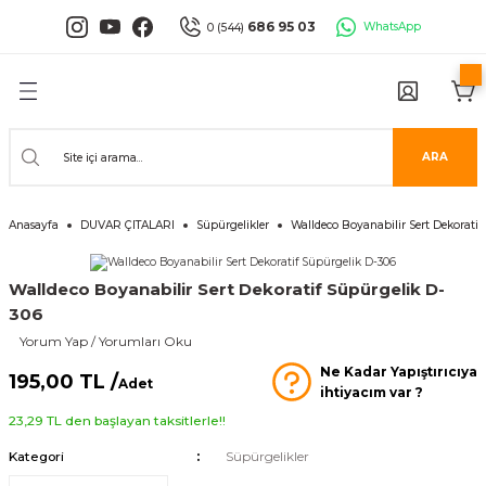
Geri Dön
Geri Dön
Geri Dön
Geri Dön
Geri Dön
Geri Dön
686 95 03
WhatsApp
0 (544)
PANELLERİ
 PANELLERİ
ALARI
ANELLER
UĞLA
RÜNLERİ
er
İ PANELLER
LLER
İPMANLARI
ARA
Serisi
NLİ PANELLER
L 30X60 CM
Anasayfa
DUVAR ÇITALARI
Süpürgelikler
Walldeco Boyanabilir Sert Dekorati
isi
PANELLER
k Panel
Walldeco Boyanabilir Sert Dekoratif Süpürgelik D-
i
İ PANELLER
LAMBRİLER
şkanlı Paneller
306
Yorum Yap / Yorumları Oku
İLER
Ne Kadar Yapıştırıcıya
195,00 TL /
Adet
ihtiyacım var ?
23,29 TL den başlayan taksitlerle!!
Kategori
Süpürgelikler
risi