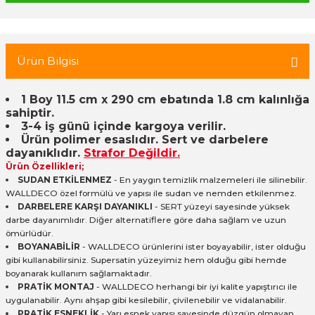
 Tuğla
Ürün Bilgisi
tik Duvar Kaplama
1 Boy 11.5 cm x 290 cm ebatında 1.8 cm kalınlığa
sahiptir.
3-4 iş günü içinde kargoya verilir.
Ürün polimer esaslıdır. Sert ve darbelere
dayanıklıdır.
Strafor Değildir.
Ürün Özellikleri;
SUDAN ETKİLENMEZ
- En yaygın temizlik malzemeleri ile silinebilir.
WALLDECO özel formülü ve yapısı ile sudan ve nemden etkilenmez.
DARBELERE KARŞI DAYANIKLI
- SERT yüzeyi sayesinde yüksek
darbe dayanımlıdır. Diğer alternatiflere göre daha sağlam ve uzun
ömürlüdür.
BOYANABİLİR
- WALLDECO ürünlerini ister boyayabilir, ister olduğu
gibi kullanabilirsiniz. Supersatin yüzeyimiz hem olduğu gibi hemde
boyanarak kullanım sağlamaktadır.
PRATİK MONTAJ
- WALLDECO herhangi bir iyi kalite yapıştırıcı ile
uygulanabilir. Aynı ahşap gibi kesilebilir, çivilenebilir ve vidalanabilir.
PRATİK ESNEKLİK
- Yarı esnek yapısı sayesinde düzgün olmayan