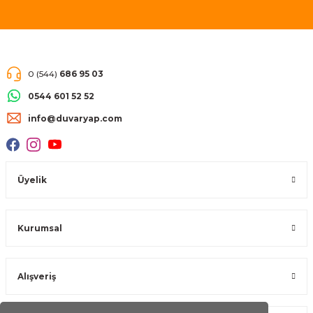
müşteri memnuniyeti garantisi
vermekteyiz.
0 (544)
686 95 03
0544 601 52 52
info@duvaryap.com
Üyelik
Kurumsal
Alışveriş