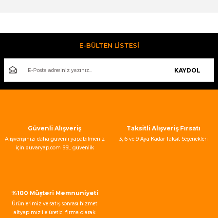
Bu ürünün fiyat bilgisi, resim, ürün açıklamalarında ve diğer
konularda yetersiz gördüğünüz noktaları öneri formunu
kullanarak tarafımıza iletebilirsiniz.
Görüş ve önerileriniz için teşekkür ederiz.
E-BÜLTEN LİSTESİ
Ürün resmi kalitesiz, bozuk veya görüntülenemiyor.
KAYDOL
Ürün açıklamasında eksik bilgiler bulunuyor.
Ürün bilgilerinde hatalar bulunuyor.
Ürün fiyatı diğer sitelerden daha pahalı.
Bu ürüne benzer farklı alternatifler olmalı.
Güvenli Alışveriş
Taksitli Alışveriş Fırsatı
Alışverişinizi daha güvenli yapabilmeniz
3, 6 ve 9 Aya Kadar Taksit Seçenekleri
için duvaryap.com SSL güvenlik
sertifikası kullanmaktadır.
Gönder
%100 Müşteri Memnuniyeti
Ürünlerimiz ve satış sonrası hizmet
altyapımız ile üretici firma olarak