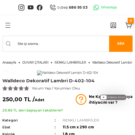
Geri Dön
Geri Dön
Geri Dön
Geri Dön
Geri Dön
Geri Dön
686 95 03
WhatsApp
0 (544)
0
PANELLERİ
 PANELLERİ
ALARI
ANELLER
UĞLA
RÜNLERİ
er
İ PANELLER
LLER
İPMANLARI
ARA
Serisi
NLİ PANELLER
L 30X60 CM
Anasayfa
DUVAR ÇITALARI
RENKLİ LAMBRİLER
Walldeco Dekoratif Lambri 
isi
PANELLER
k Panel
Walldeco Dekoratif Lambri D-402-104
i
İ PANELLER
LAMBRİLER
şkanlı Paneller
Yorum Yap / Yorumları Oku
Ne Kadar Yapıştırıcıya
İLER
Videolu Ürün
250,00 TL /
Adet
ihtiyacım var ?
29,86 TL den başlayan taksitlerle!!
Kategori
RENKLİ LAMBRİLER
Ebat
11.5 cm x 290 cm
risi
Kalınlık
1.8 cm