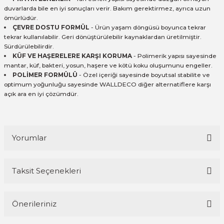
duvarlarda bile en iyi sonuçları verir. Bakım gerektirmez, ayrıca uzun
ömürlüdür.
ÇEVRE DOSTU FORMÜL
- Ürün yaşam döngüsü boyunca tekrar
tekrar kullanılabilir. Geri dönüştürülebilir kaynaklardan üretilmiştir.
Sürdürülebilirdir.
KÜF VE HAŞERELERE KARŞI KORUMA
- Polimerik yapısı sayesinde
mantar, küf, bakteri, yosun, haşere ve kötü koku oluşumunu engeller.
POLİMER FORMÜLÜ
- Özel içeriği sayesinde boyutsal stabilite ve
optimum yoğunluğu sayesinde WALLDECO diğer alternatiflere karşı
açık ara en iyi çözümdür.
Yorumlar
Taksit Seçenekleri
Bu ürüne ilk yorumu siz yapın!
Önerileriniz
Yorum Yaz