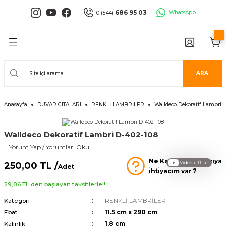
Geri Dön
Geri Dön
Geri Dön
Geri Dön
Geri Dön
Geri Dön
686 95 03
WhatsApp
0 (544)
PANELLERİ
 PANELLERİ
ALARI
ANELLER
UĞLA
RÜNLERİ
er
İ PANELLER
LLER
İPMANLARI
ARA
Serisi
NLİ PANELLER
L 30X60 CM
Anasayfa
DUVAR ÇITALARI
RENKLİ LAMBRİLER
Walldeco Dekoratif Lambri 
isi
PANELLER
k Panel
Walldeco Dekoratif Lambri D-402-108
i
İ PANELLER
LAMBRİLER
şkanlı Paneller
Yorum Yap / Yorumları Oku
Ne Kadar Yapıştırıcıya
İLER
250,00 TL /
Videolu Ürün
Adet
ihtiyacım var ?
29,86 TL den başlayan taksitlerle!!
Kategori
RENKLİ LAMBRİLER
Ebat
11.5 cm x 290 cm
risi
Kalınlık
1.8 cm