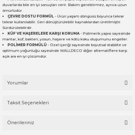
duvarlarda bile en iyi sonuçları verir. Bakım gerektirmez, ayrıca uzun
ömürlüdür.
ÇEVRE DOSTU FORMÜL
- Ürün yaşam döngüsü boyunca tekrar
tekrar kullanılabilir. Geri dönüştürülebilir kaynaklardan üretilmiştir.
Sürdürülebilirdir.
KÜF VE HAŞERELERE KARŞI KORUMA
- Polimerik yapısı sayesinde
mantar, küf, bakteri, yosun, haşere ve kötü koku oluşumunu engeller.
POLİMER FORMÜLÜ
- Özel içeriği sayesinde boyutsal stabilite ve
optimum yoğunluğu sayesinde WALLDECO diğer alternatiflere karşı
açık ara en iyi çözümdür.
Yorumlar
Taksit Seçenekleri
Bu ürüne ilk yorumu siz yapın!
Önerileriniz
Yorum Yaz