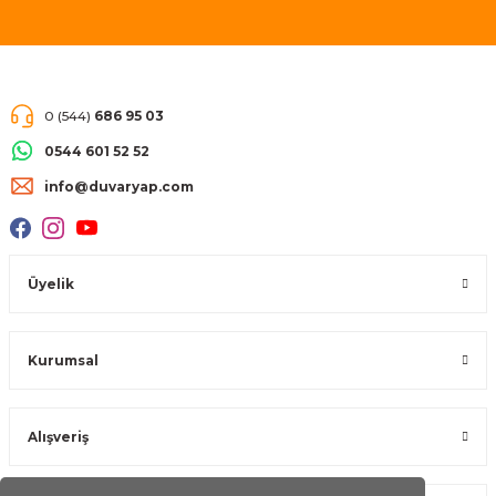
müşteri memnuniyeti garantisi
vermekteyiz.
0 (544)
686 95 03
0544 601 52 52
info@duvaryap.com
Üyelik
Kurumsal
Alışveriş