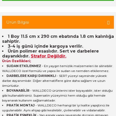
 Tuğla
Ürün Bilgisi
tik Duvar Kaplama
1 Boy 11.5 cm x 290 cm ebatında 1.8 cm kalınlığa
sahiptir.
3-4 iş günü içinde kargoya verilir.
Ürün polimer esaslıdır. Sert ve darbelere
dayanıklıdır.
Strafor Değildir.
Ürün Özellikleri;
SUDAN ETKİLENMEZ
- En yaygın temizlik malzemeleri ile silinebilir.
WALLDECO özel formülü ve yapısı ile sudan ve nemden etkilenmez.
DARBELERE KARŞI DAYANIKLI
- SERT yüzeyi sayesinde yüksek
darbe dayanımlıdır. Diğer alternatiflere göre daha sağlam ve uzun
ömürlüdür.
BOYANABİLİR
- WALLDECO ürünlerini ister boyayabilir, ister olduğu
gibi kullanabilirsiniz. Supersatin yüzeyimiz hem olduğu gibi hemde
boyanarak kullanım sağlamaktadır.
PRATİK MONTAJ
- WALLDECO herhangi bir iyi kalite yapıştırıcı ile
uygulanabilir. Aynı ahşap gibi kesilebilir, çivilenebilir ve vidalanabilir.
PRATİK ESNEKLİK
- Yarı esnek yapısı sayesinde düzgün olmayan