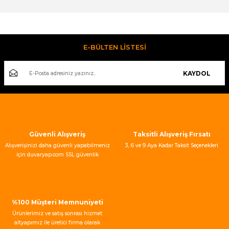
Bu ürünün fiyat bilgisi, resim, ürün açıklamalarında ve diğer
konularda yetersiz gördüğünüz noktaları öneri formunu
kullanarak tarafımıza iletebilirsiniz.
Görüş ve önerileriniz için teşekkür ederiz.
E-BÜLTEN LİSTESİ
Ürün resmi kalitesiz, bozuk veya görüntülenemiyor.
KAYDOL
Ürün açıklamasında eksik bilgiler bulunuyor.
Ürün bilgilerinde hatalar bulunuyor.
Ürün fiyatı diğer sitelerden daha pahalı.
Bu ürüne benzer farklı alternatifler olmalı.
Güvenli Alışveriş
Taksitli Alışveriş Fırsatı
Alışverişinizi daha güvenli yapabilmeniz
3, 6 ve 9 Aya Kadar Taksit Seçenekleri
için duvaryap.com SSL güvenlik
sertifikası kullanmaktadır.
Gönder
%100 Müşteri Memnuniyeti
Ürünlerimiz ve satış sonrası hizmet
altyapımız ile üretici firma olarak